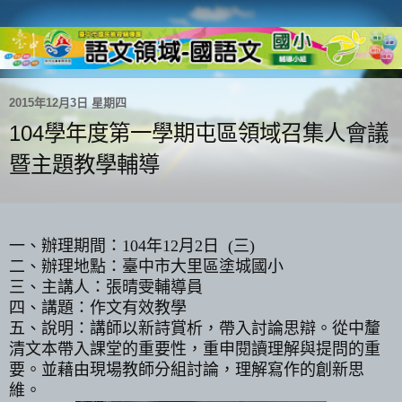
2015年12月3日 星期四
104學年度第一學期屯區領域召集人會議
暨主題教學輔導
一、辦理期間：
104
年
12
月
2
日
(
三
)
二、辦理地點：臺中市大里區塗城國小
三、主講人：張晴雯輔導員
四、講題：作文有效教學
五、說明：講師以新詩賞析，帶入討論思辯。從中釐
清文本帶入課堂的重要性，重申閱讀理解與提問的重
要。並藉由現場教師分組討論，理解寫作的創新思
維。