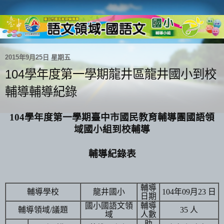
2015年9月25日 星期五
104學年度第一學期龍井區龍井國小到校
輔導輔導紀錄
104學年度第一學期臺中市國民教育輔導團國語領
域國小組到校輔導
輔導紀錄表
輔導
輔導學校
龍井國小
年
月
日
104
09
23
日期
國小國語文領
輔導
輔導領域
議題
人
/
35
域
人數
助