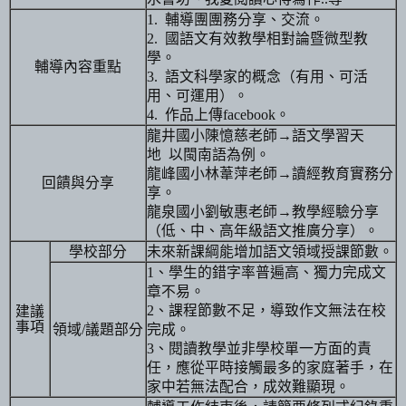
輔導團團務分享、交流。
1.
國語文有效教學相對論暨微型教
2.
學。
輔導內容重點
語文科學家的概念（有用、可活
3.
用、可運用）。
作品上傳
。
4.
facebook
龍井國小陳憶慈老師
語文學習天
→
地
以閩南語為例。
龍峰國小林葦萍老師
讀經教育實務分
→
回饋與分享
享。
龍泉國小劉敏惠老師
教學經驗分享
→
（低、中、高年級語文推廣分享）。
學校部分
未來新課綱能增加語文領域授課節數。
、學生的錯字率普遍高、獨力完成文
1
章不易。
、課程節數不足，導致作文無法在校
建議
2
事項
領域
議題部分
完成。
/
、閱讀教學並非學校單一方面的責
3
任，應從平時接觸最多的家庭著手，在
家中若無法配合，成效難顯現。