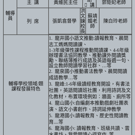
主
講
黃維民主任
郭矩妃老師
講

洪
輔導
文
蘇靖
員
張凱翕督學
鍊
媚老
陳白玲老師
列
席
校
師
長
龍井國小語文推動
讀報教育、晨間
1.
:
志工媽媽閱讀課、
年級彈性課程推動閱讀課、
年級
1-3
4-6
辦理書法協同教學、推動課外閱讀獎
勵、聯絡簿推行成語及英語每週一句、
設立教師閱讀學習社群、
等
…
龍泉國小推動書法教學、晨間閱讀
2.
成語教學
等
…
輔導學校領域
題
龍峰
年級讀經教育開設，有書法
/
3.
:1-6
課程發展特色
社團，英語閱讀班社團，利用詩詞及文
化教材，布置環境例如：牆面、廁所等
龍山國小
自編劇本推動戲劇社團表
4.
:
演、語文小書創作、詩詞延伸教學
龍港國小
讀報教育、歷史性閱讀教
5.
:
育
等
....
龍海國小
讀報教育、班級共讀、雲
6.
:
水書坊、我愛閱讀心得寫作
等
..