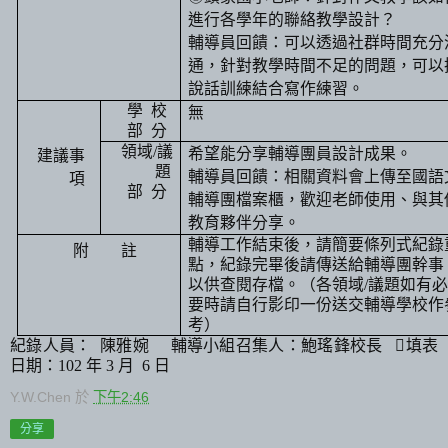
進行各學年的聯絡教學設計？
輔導員回饋：可以透過社群時間充分
通，針對教學時間不足的問題，可以
說話訓練結合寫作練習。
學
校
無
部
分
領域
/
議
希望能分享輔導團員設計成果。
建議事
題
輔導員回饋：相關資料會上傳至國語
項
部
分
輔導團檔案櫃，歡迎老師使用、與其
教育夥伴分享。
輔導工作結束後，請簡要條列式紀錄
附
註
點，紀錄完畢後請傳送給輔導團幹事
以供查閱存檔。（各領域
/
議題如有
要時請自行影印一份送交輔導學校作
考）
紀錄人員：
陳雅婉
輔導小組召集人：鮑瑤鋒校長

填表
日期：
102
年
3
月
6
日
Y.W.Chen
於
下午2:46
分享