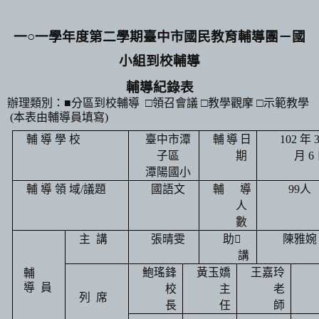
一○一學年度第二學期臺中市國民教育輔導團－國
小組到校輔導
輔導紀錄表
辦理類別：
■分區到校輔導
□領召會議 □教學觀摩 □示範教學
(
本表由輔導員填寫
)
輔 導 學 校
臺中市潭
輔導日
102
年
子區
期
月
6
潭陽國小
輔 導 領 域
/
議題
國語文
輔 導
99
人
人
數
主
講
張晴雯
助

陳雅婉
講
鮑瑤鋒
黃玉嬌
王嘉玲
輔
導
員
校
主
老
列
席
長
任
師