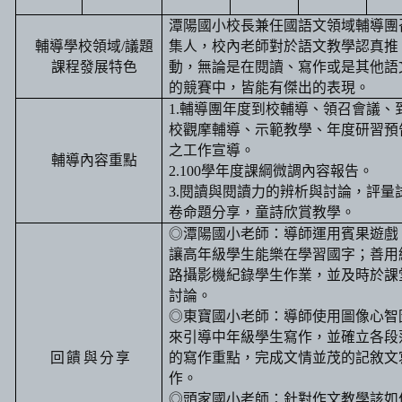
潭陽國小校長兼任國語文領域輔導團
輔導學校領域
/
議題
集人，校內老師對於語文教學認真推
課程發展特色
動，無論是在閱讀、寫作或是其他語
的競賽中，皆能有傑出的表現。
1.
輔導團年度到校輔導、領召會議、
校觀摩輔導、示範教學、年度研習預
之工作宣導。
輔導內容重點
2.100
學年度課綱微調內容報告。
3.
閱讀與閱讀力的辨析與討論，評量
卷命題分享，童詩欣賞教學。
◎潭
陽國小
老師：導師運用賓果遊戲
讓高年級學生能樂在學習國字；善用
路攝影機紀錄學生作業，並及時於課
討論。
◎東寶
國小
老師：導師使用圖像心智
來引導中年級學生寫作，並確立各段
回饋與分
享
的寫作重點，完成文情並茂的記敘文
作。
◎頭
家國小
老師：針對作文教學該如