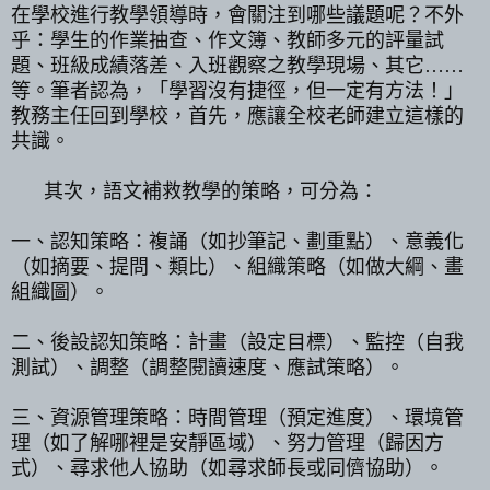
在學校進行教學領導時，會關注到哪些議題呢？不外
乎：學生的作業抽查、作文簿、教師多元的評量試
題、班級成績落差、入班觀察之教學現場、其它
……
等。筆者認為，「學習沒有捷徑，但一定有方法！」
教務主任回到學校，首先，應讓全校老師建立這樣的
共識。
其次，語文補救教學的策略，可分為：
一、認知策略：複誦（如抄筆記、劃重點）、意義化
（如摘要、提問、類比）、組織策略（如做大綱、畫
組織圖）。
二、後設認知策略：計畫（設定目標）、監控（自我
測試）、調整（調整閱讀速度、應試策略）。
三、資源管理策略：時間管理（預定進度）、環境管
理（如了解哪裡是安靜區域）、努力管理（歸因方
式）、尋求他人協助（如尋求師長或同儕協助）。