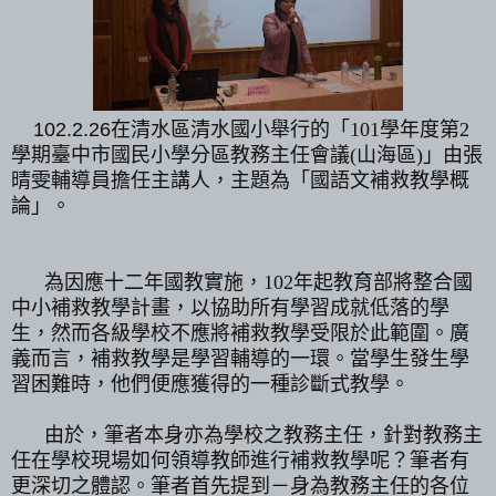
102.2.26
在清水區清水國小舉行的「
101
學年度第
2
學期臺中市國民小學分區教務主任會議
(
山海區
)
」由張
晴雯輔導員擔任主講人，主題為「國語文補救教學概
論」。
為因應十二年國教實施，
102
年起教育部將整合國
中小補救教學計畫，以協助所有學習成就低落的學
生，然而各級學校不應將補救教學受限於此範圍。廣
義而言，補救教學是學習輔導的一環。當學生發生學
習困難時，他們便應獲得的一種診斷式教學。
由於，筆者本身亦為學校之教務主任，針對教務主
任在學校現場如何領導教師進行補救教學呢？筆者有
更深切之體認。筆者首先提到－身為教務主任的各位