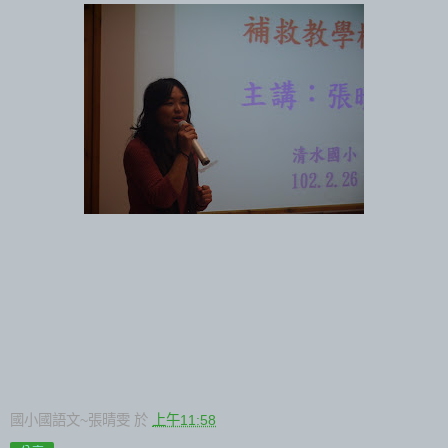
國小國語文~張晴雯
於
上午11:58