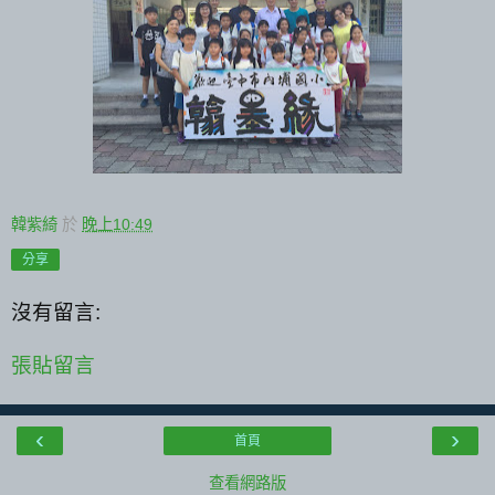
韓紫綺
於
晚上10:49
分享
沒有留言:
張貼留言
‹
›
首頁
查看網路版