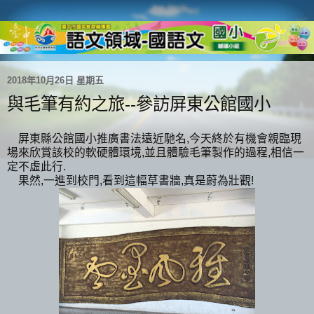
2018年10月26日 星期五
與毛筆有約之旅--參訪屏東公館國小
屏東縣公館國小推廣書法遠近馳名,今天終於有機會親臨現
場來欣賞該校的軟硬體環境,並且體驗毛筆製作的過程,相信一
定不虛此行.
果然,一進到校門,看到這幅草書牆,真是蔚為壯觀!