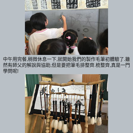
中午用完餐,稍微休息一下,就開始我們的製作毛筆初體驗了.雖
然有師父的解說與協助,但是要把筆毛排整齊.梳整齊,真是一門
學問呢!