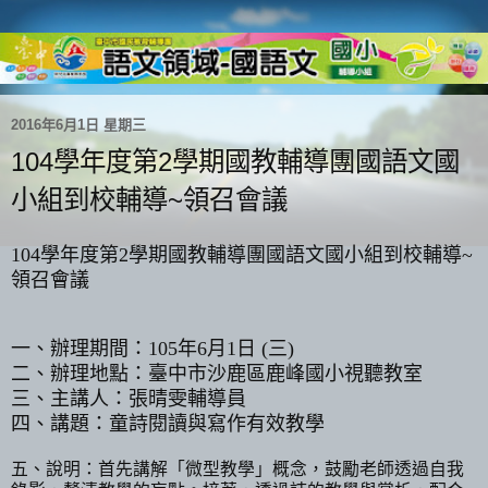
2016年6月1日 星期三
104學年度第2學期國教輔導團國語文國
小組到校輔導~領召會議
104
學年度第
2
學期國教輔導團國語文國小組到校輔導
~
領召會議
一、辦理期間：
105
年
6
月
1
日
(
三
)
二、辦理地點：臺中市沙鹿區鹿峰國小視聽教室
三、主講人：張晴雯輔導員
四、講題：童詩閱讀與寫作有效教學
五、說明：首先講解「微型教學」概念，鼓勵老師透過自我