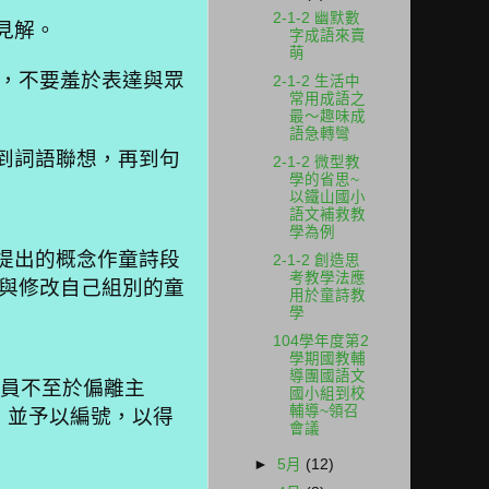
2-1-2 幽默數
見解。
字成語來賣
萌
，不要羞於表達與眾
2-1-2 生活中
常用成語之
最～趣味成
語急轉彎
到詞語聯想，再到句
2-1-2 微型教
學的省思~
以鐵山國小
語文補救教
學為例
提出的概念作童詩段
2-1-2 創造思
考教學法應
與修改自己組別的童
用於童詩教
學
104學年度第2
學期國教輔
導團國語文
成員不至於偏離主
國小組到校
輔導~領召
，並予以編號，以得
會議
►
5月
(12)