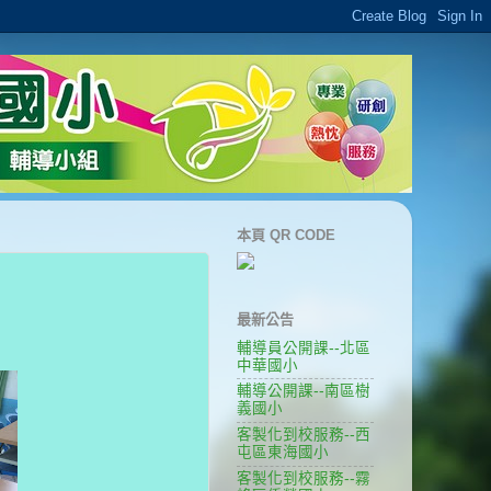
本頁 QR CODE
最新公告
輔導員公開課--北區
中華國小
輔導公開課--南區樹
義國小
客製化到校服務--西
屯區東海國小
客製化到校服務--霧