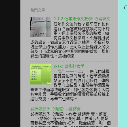
(
熱門文章
2-1-2 低年級作文教學~改寫課文
低年作文如何教 ? 提早寫作如何
進行 ? 而當教師在感嘆時間不夠
用，連上課都來不及的時候，如
何從事作文教學時，不妨利用現
成的課文，做課文寫作改寫之練習，不僅可以
增進學生的作文能力，更可以直接從課文的文
句及自己改寫的文句中看到明顯的效果，增加
課堂的趣味性。這樣的練...
2-1-2 談修辭教學
每年十一、二月，是我們輔導
團員最忙碌的時候。教學資源網
站源源不絕的收到老師們上傳的
教學心血結晶。雖然每年都因為
審查工作而導致乾眼症，卻也無怨無悔；因為
有幸能第一手吸收老師們的寶貴經驗並於線上
進行交流，再辛苦也值得。
試析鄭愁予〈情婦〉--盧詩青
試析鄭愁予〈情婦〉--作者 盧詩青 壹、前言
〈情婦〉 在一青石的小城，住著我的情婦
而我甚麼也不留給她 祇有一畦金線菊，和一個