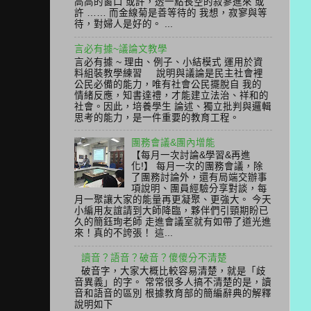
高高的窗口 或許，透一點長空的寂寥進來 或
許 …… 而金線菊是善等待的 我想，寂寥與等
待，對婦人是好的。 ...
言必有據~議論文教學
言必有據 ~ 理由、例子、小結模式 運用於資
料組裝教學練習 說明與議論是民主社會裡
公民必備的能力，唯有社會公民擺脫自 我的
情緒反應，知書達禮，才能建立法治、祥和的
社會。因此，培養學生 論述、獨立批判與邏輯
思考的能力，是一件重要的教育工程。
團務會議&團內增能
【每月一次討論&學習&再進
化!】 每月一次的團務會議，除
了團務討論外，還有局端交辦事
項說明、團員經驗分享對談，每
月一聚讓大家的能量再更凝聚、更強大。 今天
小編用友誼請到大師降臨，夥伴們引頸期盼已
久的簡鈺珣老師 走進會議室就有如帶了道光進
來！真的不誇張！ 這...
讀音？語音？破音？傻傻分不清楚
破音字，大家大概比較容易清楚，就是「歧
音異義」的字。 常常很多人搞不清楚的是，讀
音和語音的區別 根據教育部的簡編辭典的解釋
說明如下