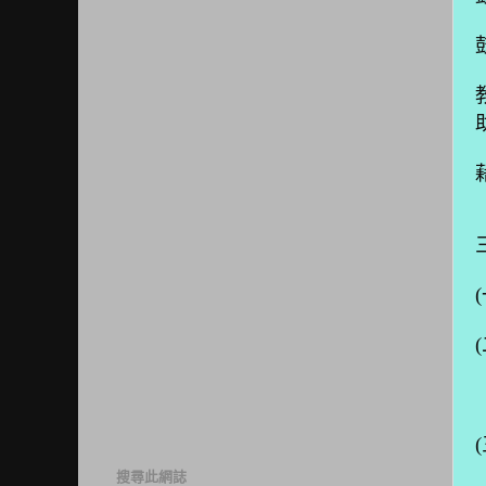
(
(
(
搜尋此網誌