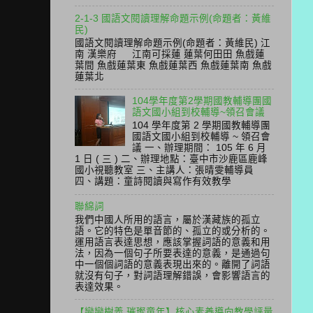
2-1-3 國語文閱讀理解命題示例(命題者：黃維
民)
國語文閱讀理解命題示例(命題者：黃維民) 江
南 漢樂府 江南可採蓮 蓮葉何田田 魚戲蓮
葉間 魚戲蓮葉東 魚戲蓮葉西 魚戲蓮葉南 魚戲
蓮葉北
104學年度第2學期國教輔導團國
語文國小組到校輔導~領召會議
104 學年度第 2 學期國教輔導團
國語文國小組到校輔導 ~ 領召會
議 一、辦理期間： 105 年 6 月
1 日 ( 三 ) 二、辦理地點：臺中市沙鹿區鹿峰
國小視聽教室 三、主講人：張晴雯輔導員
四、講題：童詩閱讀與寫作有效教學
聯綿詞
我們中國人所用的語言，屬於漢藏族的孤立
語。它的特色是單音節的、孤立的或分析的。
運用語言表達思想，應該掌握詞語的意義和用
法，因為一個句子所要表達的意義，是通過句
中一個個詞語的意義表現出來的。離開了詞語
就沒有句子，對詞語理解錯誤，會影響語言的
表達效果。
【戀戀樹義 璀璨童年】核心素養導向教學評量