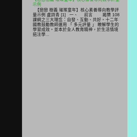
示例
【戀戀 樹義 璀璨童年】核心素養導向教學評
量示例 盧詩青 [1] 一、 前言 揭櫫 108
課綱之三大理念：自發、互動、共好。十二年
國教鼓勵教師運用 「 多元評量 」 瞭解學生的
學習成效。並本於全人教育精神，於生活情境
挹注學...