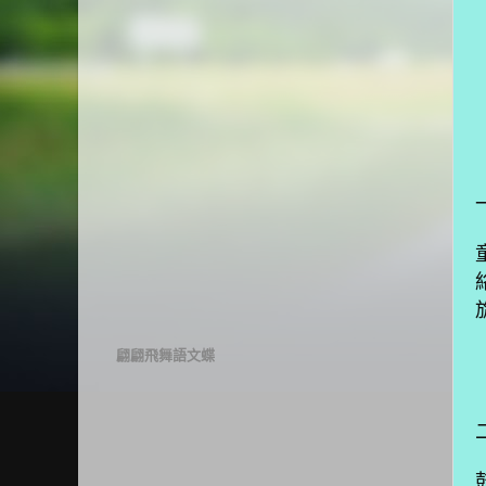
翩翩飛舞語文蝶