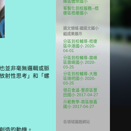
峰區僑榮國小
客製化到校服務--梧
棲區梧棲國小
語文領域-國語文國小
組成果展示
分區到校輔導-梧棲
區中港國小 2020-
04-01
分區到校輔導-霧峰
區霧峰國小 2020-
03-25
也並非毫無邏輯或脈
分區到校輔導-大雅
放射性思考」和「螺
區陽明國小 2020-
03-25
領召會議-豐原區豐
田國小 2017-04-27
示範教學-南區樹義
國小 2017-04-27
各領域議題網站
創造的動機。