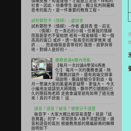
情緒反應，知書達禮，才能建立法治、祥和的
社會。因此，培養學生 論述、獨立批判與邏輯
思考的能力，是一件重要的教育工程。
試析鄭愁予〈情婦〉--盧詩青
試析鄭愁予〈情婦〉--作者 盧詩青 壹、前言
〈情婦〉 在一青石的小城，住著我的情婦
而我甚麼也不留給她 祇有一畦金線菊，和一個
高高的窗口 或許，透一點長空的寂寥進來 或
許 …… 而金線菊是善等待的 我想，寂寥與等
待，對婦人是好的。 ...
團務會議&團內增能
【每月一次討論&學習&再進
化!】 每月一次的團務會議，除
了團務討論外，還有局端交辦事
項說明、團員經驗分享對談，每
月一聚讓大家的能量再更凝聚、更強大。 今天
小編用友誼請到大師降臨，夥伴們引頸期盼已
久的簡鈺珣老師 走進會議室就有如帶了道光進
來！真的不誇張！ 這...
讀音？語音？破音？傻傻分不清楚
破音字，大家大概比較容易清楚，就是「歧
音異義」的字。 常常很多人搞不清楚的是，讀
音和語音的區別 根據教育部的簡編辭典的解釋
說明如下