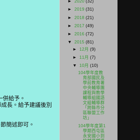
►
2020
(32)
►
2019
(31)
►
2018
(21)
►
2017
(49)
►
2016
(72)
▼
2015
(81)
►
12月
(9)
►
11月
(7)
▼
10月
(10)
104學年度教
育部國民及
學前教育署
中央輔導團
課程與教學
輔導組國語
請一併給予。
文組輔導群
師成長。給予建議後別
「跨縣市分
區聯盟工作
坊」
各節簡述即可。
104學年度第1
學期西屯區
永安國小到