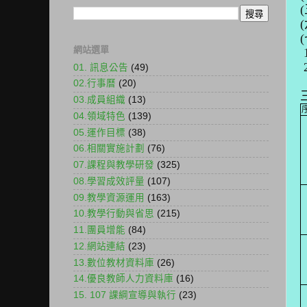
(
(
網站選單
01. 訊息公告
(49)
02.行事曆
(20)
03.成員組織
(13)
04.領域特色
(139)
05.運作目標
(38)
06.相關實施計劃
(76)
07.課程與教學研發
(325)
08.學習成效評量
(107)
09.教學資源運用
(163)
10.教學行動與省思
(215)
11.團員增能
(84)
12.網站連結
(23)
13.數位教材資料庫
(26)
14.優良教師人力資料庫
(16)
15. 107 課綱宣導與執行
(23)