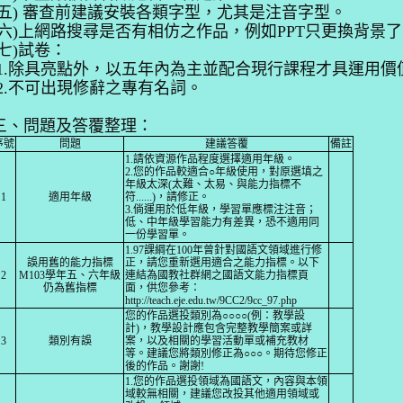
五)
審查前建議安裝各類字型，尤其是注音字型。
(六)上網路搜尋是否有相仿之作品，例如PPT只更換背景
七)
試卷：
1.除具亮點外，以
五年內為主並配合現行課程才具運用價
2.不可出現修辭之專有名詞。
三、問題及答覆整理：
序號
問題
建議答覆
備註
1.請依資源作品程度選擇適用年級。
2.您的作品較適合○年級使用，
對
原選填之
年級太深(太難、太易、與能力指標不
1
適用年級
符......)，請修正。
3.
倘運用於
低年級，學習單應標注注音；
低、中年級學習能
力有差異，恐不適用同
一份學習單。
1.97課綱在100年曾針對國語文領域進行
修
誤用舊的能力指標
正
，請您重新選用適合之能力指標。以下
2
M
103學年五、六年級
連結為國
教社群網
之
國語文能力指標
頁
仍為舊指標
面，
供您參考：
http://teach.eje.edu.tw/9CC2/9cc_97.php
您的作品選投類別為○○○○(例：教學設
計)，教學設計應
包含完整教學簡案或詳
3
類別有誤
案，以及相關的學習活動單或補充教材
等。建議您將類別修正為
○○○。
期待您修正
後的作品。謝謝!
1.
您的作品選投領域為國語文，內容與本領
域較無相關，
建議您改投其他適用領域或