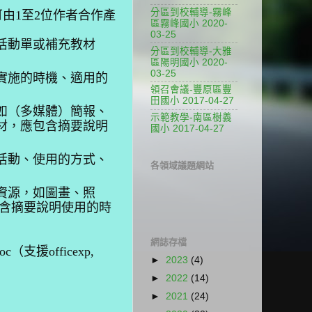
分區到校輔導-霧峰
由1至2位作者合作產
區霧峰國小 2020-
03-25
活動單或補充教材
分區到校輔導-大雅
區陽明國小 2020-
03-25
實施的時機、適用的
領召會議-豐原區豐
田國小 2017-04-27
如（多媒體）簡報、
示範教學-南區樹義
材，應包含摘要說明
國小 2017-04-27
活動、使用的方式、
各領域議題網站
資源，如圖畫、照
含摘要說明使用的時
網誌存檔
oc（支援officexp,
►
2023
(4)
►
2022
(14)
►
2021
(24)