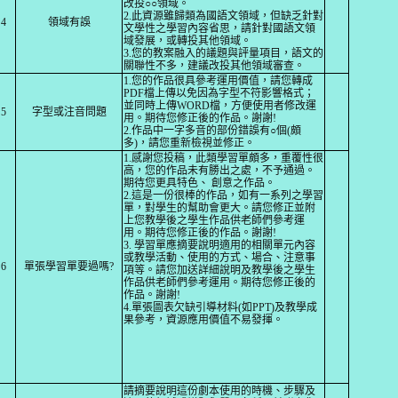
改投
○○領域。
2.此資源雖歸類為國語文領域，但缺乏針對
4
領域有誤
文學性之學習內容省思，請針
對國語文領
域發展，或轉投其他領域。
3.您的教案融入的議題與評量項目，語文的
關聯性不多，建議改投其他領域審查。
1.
您的作品很具參考運用價值，請您轉成
PDF檔
上傳
以免因為字型不符影響格式
；
並
同時
上
傳
WORD檔，方便使用者修改運
5
字型或注音問題
用。
期待您修正後的作品。謝謝!
2.作品中一字多音的部份錯誤有○個(頗
多)，請您重新檢視並修正。
1.感謝您投稿，此類學習單頗多，
重覆性很
高，
您的作品未有勝出之處，
不予通過。
期待您更具特色、
創意
之
作品。
2.這是一份很棒的作品，如有一系列之學習
單，對學生的幫助會更大。請您修正並附
上您教學後之學生作品供老師們參考運
用。期待您修正後的作品。謝謝!
3.
學習單應摘要說明適用的相關單元內容
或教學活動、使用的方式、場合、注意事
6
單張學習單要過嗎?
項等
。請您
加送
詳細說明及
教學後之學生
作品供老師們參考運用。
期待您修正後的
作品。謝謝!
4.
單張圖表欠缺引導材料(如PPT)及教學成
果參考，資源應用價值不易發揮。
請
摘要說明這份劇本使用的時機、步驟及