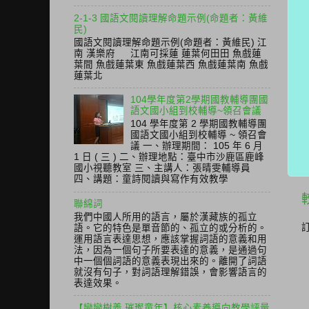
2-1-3 國語文閱讀理解命題示例(命題者：黃維
民)
國語文閱讀理解命題示例(命題者：黃維民) 江
南 漢樂府 江南可採蓮 蓮葉何田田 魚戲蓮
葉間 魚戲蓮葉東 魚戲蓮葉西 魚戲蓮葉南 魚戲
蓮葉北
104學年度第2學期國教輔導團國
語文國小組到校輔導~領召會議
104 學年度第 2 學期國教輔導團
國語文國小組到校輔導 ~ 領召會
議 一、辦理期間： 105 年 6 月
1 日 ( 三 ) 二、辦理地點：臺中市沙鹿區鹿峰
國小視聽教室 三、主講人：張晴雯輔導員
四、講題：童詩閱讀與寫作有效教學
聯綿詞
我們中國人所用的語言，屬於漢藏族的孤立
語。它的特色是單音節的、孤立的或分析的。
運用語言表達思想，應該掌握詞語的意義和用
法，因為一個句子所要表達的意義，是通過句
中一個個詞語的意義表現出來的。離開了詞語
就沒有句子，對詞語理解錯誤，會影響語言的
表達效果。
【戀戀樹義 璀璨童年】核心素養導向教學評量