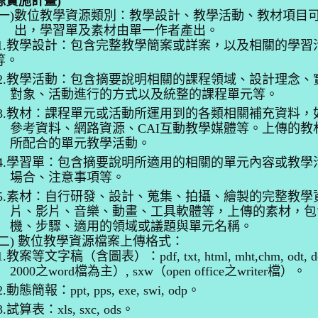
源實施計畫
)
一)
數位教學資源類別：教學設計、教學活動、教材項目可
出，學習單及素材由單一作者產出。
1.教學設計：包含完整教學簡案或詳案，以及相關的學習
等。
2.教學活動：包含摘要說明相關的課程領域、設計理念、
對象、活動進行的方式以及統整的課程單元等。
3.教材：課程單元或活動所運用到的各類相關補充資料，
參考資料、網路資源、CAI互動教學媒體等。上傳的教
所配合的單元教學活動。
4.學習單：包含摘要說明所適用的相關的單元內容或教學
場合、注意事項等。
5.素材：自行研發、設計、蒐集、拍攝、繪製的完整教學
片、影片、音樂、動畫、工具軟體等，上傳的素材，包
機、步驟、適用的領域或議題與單元名稱。
二
) 數位教學資源檔案上傳格式：
1.教案等文字稿（含圖表）：pdf, txt, html, mht,chm, odt, d
2000之word檔為主）, sxw（open office之writer檔）。
.動態簡報：ppt, pps, exe, swi, odp。
3.試算表：xls, sxc, ods。