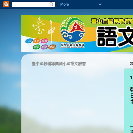
臺中國教輔導團國小國語文臉書
2