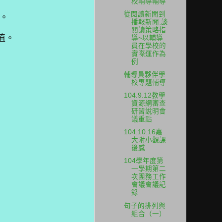
校輔導輔導
從閱讀新聞到
了。
播報新聞,談
閱讀策略指
值。
導~以輔導
員在學校的
實際運作為
例
輔導員夥伴學
校專題輔導
104.9.12教學
資源網審查
研習說明會
議重點
104.10.16嘉
大附小觀課
後感
104學年度第
一學期第二
次團務工作
會議會議記
錄
句子的排列與
組合（一）