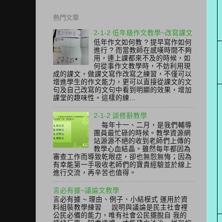
熱門文章
2-1-2 低年級作文教學~改寫課文
低年作文如何教 ? 提早寫作如何
進行 ? 而當教師在感嘆時間不夠
用，連上課都來不及的時候，如
何從事作文教學時，不妨利用現
成的課文，做課文寫作改寫之練習，不僅可以
增進學生的作文能力，更可以直接從課文的文
句及自己改寫的文句中看到明顯的效果，增加
課堂的趣味性。這樣的練...
2-1-2 談修辭教學
每年十一、二月，是我們輔導
團員最忙碌的時候。教學資源網
站源源不絕的收到老師們上傳的
教學心血結晶。雖然每年都因為
審查工作而導致乾眼症，卻也無怨無悔；因為
有幸能第一手吸收老師們的寶貴經驗並於線上
進行交流，再辛苦也值得。
言必有據~議論文教學
言必有據 ~ 理由、例子、小結模式 運用於資
料組裝教學練習 說明與議論是民主社會裡
公民必備的能力，唯有社會公民擺脫自 我的