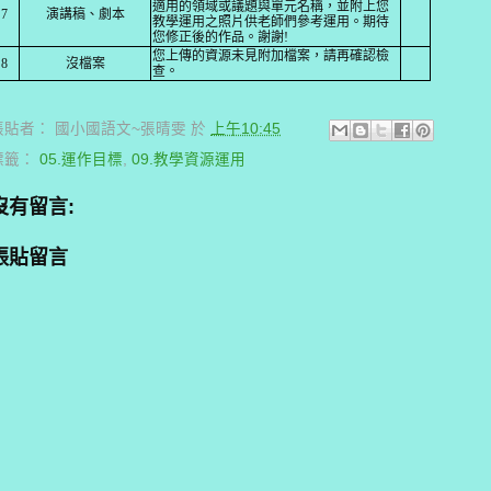
適用的領域或議題與單元名稱
，並附上您
7
演講稿、劇本
教學運用之照片供
老師們參考運用。期待
您修正後的作品。謝謝!
您上傳的資源未見附加檔案，請再確認檢
8
沒檔案
查。
張貼者：
國小國語文~張晴雯
於
上午10:45
標籤：
05.運作目標
,
09.教學資源運用
沒有留言:
張貼留言