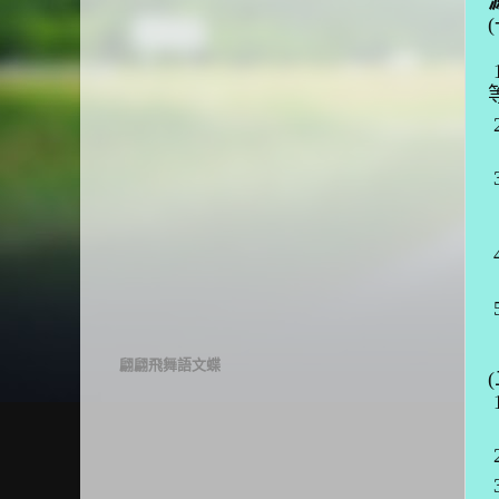
(
翩翩飛舞語文蝶
(
2