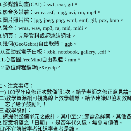
4.多媒體動畫(CAI)：swf, exe, gif。
5.影音多媒體：wmv, asf, mpg, avi, rm, mp4。
.圖片照片檔：jpg, jpeg, png, wmf, emf, gif, pcx, bmp。
.聲音：wma, wav, mp3, ra, mid, midi。
8.網頁：完整資料或超連結網址。
9.幾何(GeoGebra)自由軟體：ggb。
0.互動式電子白板：xbk, notebook, gallery, ,cdf。
11.心智圖FreeMind自由軟體：mm。
12.數位課程編輯(eXe):elp。
二、注意事項：
(一) 103學年度修正次數僅限1次，給予老師之修正意見
(二)教學資源網可視為線上教學輔導，給予建議即協助教
忘了給予鼓勵呵！
(三)教學設計：
1.請提
供
整個單元之設計，其中至少1節需為詳案，其他
2.留意填寫之「日期」，是否年代久遠，無參考價值。
(四)不宜讓被審者知道審查者是誰。