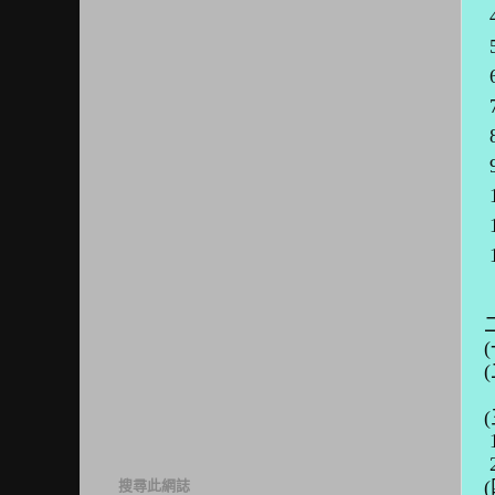
6
7
1
搜尋此網誌