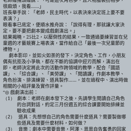
很麻煩，我看
……
」
班長舉手說：「老師，民主時代，以表決來決定班上要不要
表演？」
眼看事已底定，便順水推舟說：「說得有理，那就讓大家決
定，要不要把劇本變成戲劇演出。」
結果揭曉，
25
比
2
，以壓倒性的結果，一致通過要練習並在兒
童週的才藝競賽上場表演，當作給自己「最後一次兒童節的
禮物。」
劇本影印，並如火如荼的發下，決定角色、工作，小朋友
偶有抗拒及小爭執，都在不斷的協調中迎刃而解，演出在
即，老師決定將此次的活動作跨領域的教學，配合「國語
課」、「綜合課」、「美勞課」、「閱讀課」作劇本教學、
角色扮演、排演練習、道具製作
……
，並在過程中、演出時做
相關的小組評量及實作評量。
戲劇演出前：
“◎
（1）
劇本：老師在劇本發下之後，先請學生閱讀自己角色
的台詞對話，約定三月份週五的綜合課要開始排練並
驗收成果
道具：先想想自己的角色需要什麼道具？需要製做哪
（2）
些道具及需要什麼材料，如何做？
音樂：劇本中需要音樂，
阿澤
、
恩恩
自告奮勇的回家
（3）