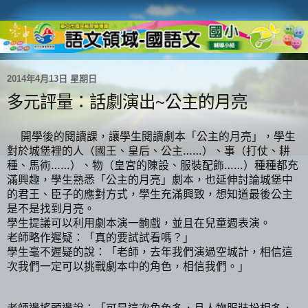
2014年4月13日 星期日
多元評量：話劇演出~公主的月亮
開學後的閱讀課
，讓學生閱讀劇本「公主的月亮」，學生
對於城堡裡的人（國王、皇后、公主
……
）、事（打仗、耕
種、馬術
……
）、物（皇宮的陳設、服裝配飾
……
）種種都充
滿興趣，學生熟悉「公主的月亮」劇本，也延伸討論城堡中
的君王、臣子的應對方式，學生充滿興致，想知道最後公主
是不是找到月亮。
學生提議可以利用劇本演一齣戲，並且在兒童週表演。
老師略作遲疑：「真的要試試看嗎？」
學生毫不遲疑的說：「老師，去年我們演過空城計，相信這
次我們一定可以挑戰劇本中的角色，相信我們。」
老師邊搖頭邊說：「可是這次角色多，且人物服裝扮相多，