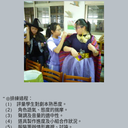
“
◎
排練過程
：
（1）
評量學生對劇本熟悉度。
（2）
角色語氣
、
態度的揣摩
。
（3）
聲調及音量的適中性。
（4）
道具製作進度及小組合作狀況。
（5）
服裝籌辦情形審視、討論。