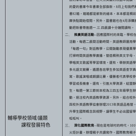
的愛的書庫今年書庫全部換新，
8
月上旬我們
書
82
箱，箱箱都是嶄新的繪本，本本都是精
庫快點開始借閱。另外，圖書館也在
4
月添購
動把新書帶進週一
.
三
.
四晨讀十分鐘閱讀喲。
二、
推廣英語活動
--
因應國際村的來臨，學校
活動，每週二晨間活動時間，英語教師運用學
「每週一句」對話教學，公開鼓勵表現優異學
打掃時間英語教學廣播，營造精熟英文字母、
學唱英文歌謠等學習環境。還有，舉辦英語學
多元語文競賽，遴選各班學生參加英語查字典
寫、歌謠演唱或朗讀比賽，優勝者代表學校參
學習成長機會。還有，引進大學資源，結盟靜
生，每週一第三節到本校為三四五年級學生辦
動，挹注校內英語教學資源。另外，結合校外
與校外英語教學協會辦理
2013
年英語品格營
升學生國際概念與視野。讓學生不必出國留學
輔導學校領域
/
議題
呱呱叫。
課程發展特色
三、
深化國際教育
--
現在是地球村的時代，
101
火炬計畫，辦理親子共讀寫作、國際教育親子