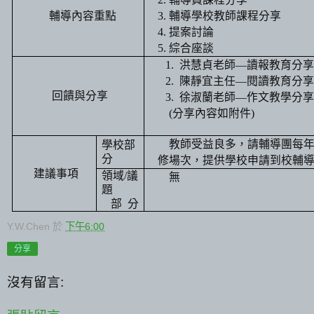
輔導內容重點
3.
輔導學校教師課程分享
4.
提案討論
5.
綜合座談
1.
洪慧貞
老師
—
讀報教育分
2.
陳靜宜主任
—
閱讀教育分
回饋與分享
3.
徐淑蘭
老師
—
作文教學分
(
分享內容如附件
)
教師受益良多，請輔導團每
學校部
分
修場次，提供學校申請到校輔
建議事項
領域
/
議
無
題
部
分
Y.W.Chen
於
下午6:00
分享
沒有留言: