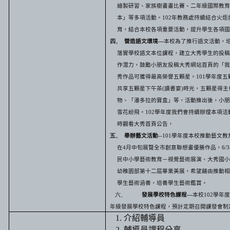
繪製研習、家族樹畫畫比賽、二年級國際教育
本」等多項活動。
102
年教務處持續結合火炬
育，結合本校各項重要活動，提升學生各項國
四、
營造語文環境
—
本校為了推行語文活動，
落實學校語文本位課程，建立大秀學生的投稿
作潛力，鼓勵小朋友投稿大秀網站首頁的「我
秀作品可獲得最高榮譽五顆星。
101
學年度五
共享五顆星下午茶
(
讀書宴
)
時光，五顆星得主
物、「潘多拉的寶盒」等，活動推出後，小朋
雪花紛飛。
102
學年度我們會持續辦理本項活
時觀看大秀首頁公告，
五、
舉辦藝文活動
--
101
學年度本校推動藝文教
在
4
月中旬展覽全市創意聯想畫優勝作品，
6/3
民中小學藝術教育－視覺藝術展演、大秀國小
幼稚園部第十二屆畢業美展，希望藉由推動相
學生藝術涵養，培養學生藝術鑑賞。
六、
發展學校特色課程
—
本校
102
學年
年級發展學校特色課程，預計定期召開課發會制
1.
介紹輔導員
2.
輔導員課程分享