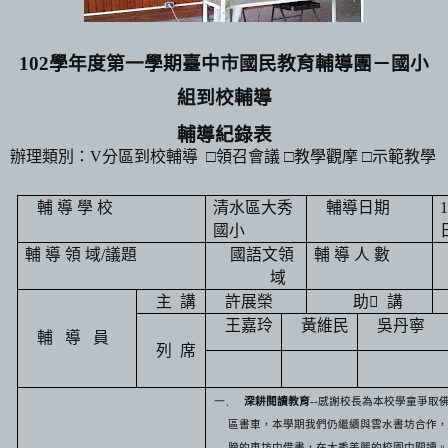
102
學年度第一學期臺中市國民教育輔導團－國小
組到校輔導
輔導紀錄表
辦理類別：
V
分區到校輔導
□領召會議 □教學觀摩 □示範教學
輔 導 學 校
清水區大秀
輔導日期
國小
輔 導 領 域
/
議題
國語文領
輔 導 人 數
域
主
講
許展榮
助

講
王嘉玲
黃維民
吳丹寧
輔導員
列
席
一、
深耕閱讀教育
-
-
感謝校長為本校學童爭取
區書車，本學期我們仍繼續與雲水書坊合作，
膀的車坊中借書，在大秀美麗的校園中閱讀。