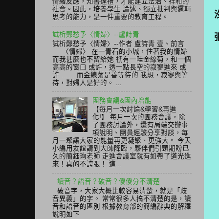
情緒反應，知書達禮，才能建立法治、祥和的
社會。因此，培養學生 論述、獨立批判與邏輯
思考的能力，是一件重要的教育工程。
試析鄭愁予〈情婦〉--盧詩青
試析鄭愁予〈情婦〉--作者 盧詩青 壹、前言
〈情婦〉 在一青石的小城，住著我的情婦
而我甚麼也不留給她 祇有一畦金線菊，和一個
高高的窗口 或許，透一點長空的寂寥進來 或
許 …… 而金線菊是善等待的 我想，寂寥與等
待，對婦人是好的。 ...
團務會議&團內增能
【每月一次討論&學習&再進
化!】 每月一次的團務會議，除
了團務討論外，還有局端交辦事
項說明、團員經驗分享對談，每
月一聚讓大家的能量再更凝聚、更強大。 今天
小編用友誼請到大師降臨，夥伴們引頸期盼已
久的簡鈺珣老師 走進會議室就有如帶了道光進
來！真的不誇張！ 這...
讀音？語音？破音？傻傻分不清楚
破音字，大家大概比較容易清楚，就是「歧
音異義」的字。 常常很多人搞不清楚的是，讀
音和語音的區別 根據教育部的簡編辭典的解釋
說明如下