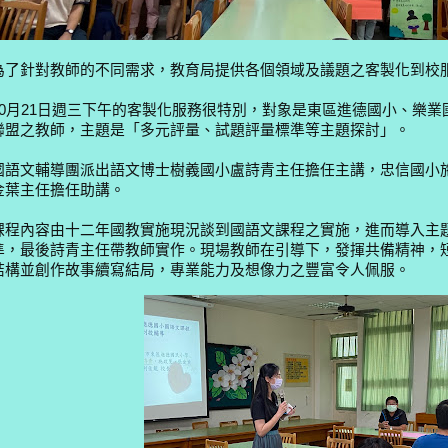
為了針對教師的不同需求，教育局提供各個領域及議題之客製化到校
10月21日週三下午的客製化服務很特別，對象是東區進德國小、樂
聯盟之教師，主題是「多元評量、試題評量標準等主題探討」。
國語文輔導團派出語文博士樹義國小盧詩青主任擔任主講，忠信國小
金葉主任擔任助講。
課程內容由十二年國教實施現況談到國語文課程之實施，進而導入主
準，最後詩青主任帶教師實作。現場教師在引導下，發揮共備精神，短
結構並創作故事續寫結局，專業能力及想像力之豐富令人佩服。