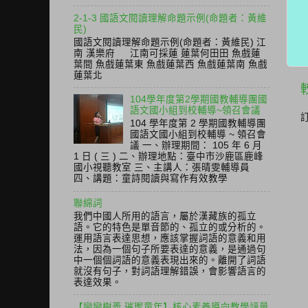
2-1-3 國語文閱讀理解命題示例(命題者：黃維
民)
國語文閱讀理解命題示例(命題者：黃維民) 江
南 漢樂府 江南可採蓮 蓮葉何田田 魚戲蓮
葉間 魚戲蓮葉東 魚戲蓮葉西 魚戲蓮葉南 魚戲
蓮葉北
104學年度第2學期國教輔導團國
語文國小組到校輔導~領召會議
104 學年度第 2 學期國教輔導團
國語文國小組到校輔導 ~ 領召會
議 一、辦理期間： 105 年 6 月
1 日 ( 三 ) 二、辦理地點：臺中市沙鹿區鹿峰
國小視聽教室 三、主講人：張晴雯輔導員
四、講題：童詩閱讀與寫作有效教學
聯綿詞
我們中國人所用的語言，屬於漢藏族的孤立
語。它的特色是單音節的、孤立的或分析的。
運用語言表達思想，應該掌握詞語的意義和用
法，因為一個句子所要表達的意義，是通過句
中一個個詞語的意義表現出來的。離開了詞語
就沒有句子，對詞語理解錯誤，會影響語言的
表達效果。
【戀戀樹義 璀璨童年】核心素養導向教學評量