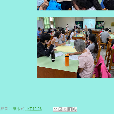
張貼者：
啾比
於
中午12:26