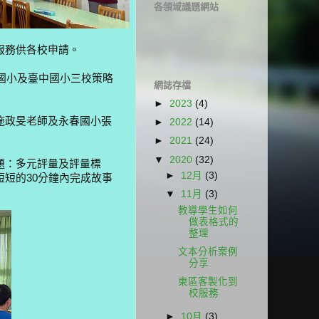
各領域議題網站
服務供各校申請。
業國小及臺中國小三校策略
網誌存檔
►
2023
(4)
施政旻老師及永春國小張
►
2022
(14)
►
2021
(24)
▼
2020
(32)
題：多元評量及評量標
►
12月
(3)
短的30分鐘內完成故事
▼
11月
(3)
教導學生如何
做表格式的
整理
文本分析案例
分享
東區客製化到
校服務
►
10月
(3)