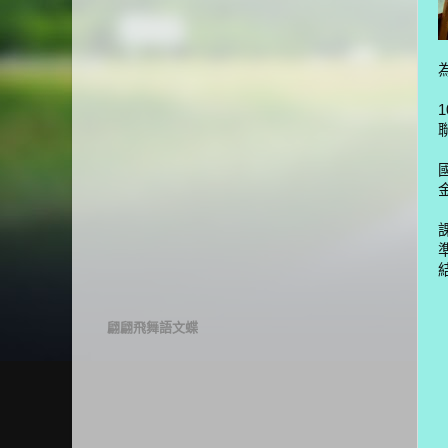
翩翩飛舞語文蝶