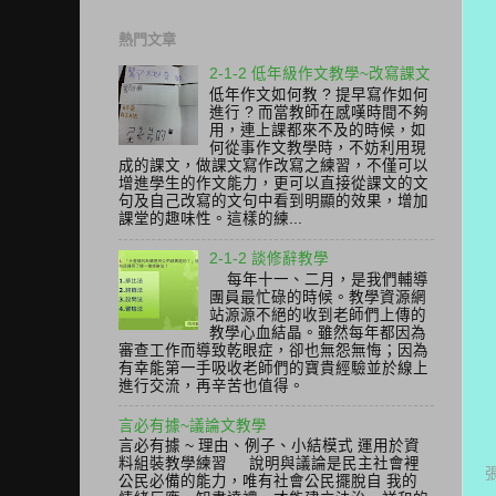
熱門文章
2-1-2 低年級作文教學~改寫課文
低年作文如何教 ? 提早寫作如何
進行 ? 而當教師在感嘆時間不夠
用，連上課都來不及的時候，如
何從事作文教學時，不妨利用現
成的課文，做課文寫作改寫之練習，不僅可以
增進學生的作文能力，更可以直接從課文的文
句及自己改寫的文句中看到明顯的效果，增加
課堂的趣味性。這樣的練...
2-1-2 談修辭教學
每年十一、二月，是我們輔導
團員最忙碌的時候。教學資源網
站源源不絕的收到老師們上傳的
教學心血結晶。雖然每年都因為
審查工作而導致乾眼症，卻也無怨無悔；因為
有幸能第一手吸收老師們的寶貴經驗並於線上
進行交流，再辛苦也值得。
言必有據~議論文教學
言必有據 ~ 理由、例子、小結模式 運用於資
料組裝教學練習 說明與議論是民主社會裡
公民必備的能力，唯有社會公民擺脫自 我的