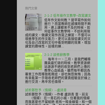
熱門文章
2-1-2 低年級作文教學~改寫課文
低年作文如何教 ? 提早寫作如何
進行 ? 而當教師在感嘆時間不夠
用，連上課都來不及的時候，如
何從事作文教學時，不妨利用現
成的課文，做課文寫作改寫之練習，不僅可以
增進學生的作文能力，更可以直接從課文的文
句及自己改寫的文句中看到明顯的效果，增加
課堂的趣味性。這樣的練...
2-1-2 談修辭教學
每年十一、二月，是我們輔導
團員最忙碌的時候。教學資源網
站源源不絕的收到老師們上傳的
教學心血結晶。雖然每年都因為
審查工作而導致乾眼症，卻也無怨無悔；因為
有幸能第一手吸收老師們的寶貴經驗並於線上
進行交流，再辛苦也值得。
試析鄭愁予〈情婦〉--盧詩青
試析鄭愁予〈情婦〉--作者 盧詩青 壹、前言
〈情婦〉 在一青石的小城，住著我的情婦
而我甚麼也不留給她 祇有一畦金線菊，和一個