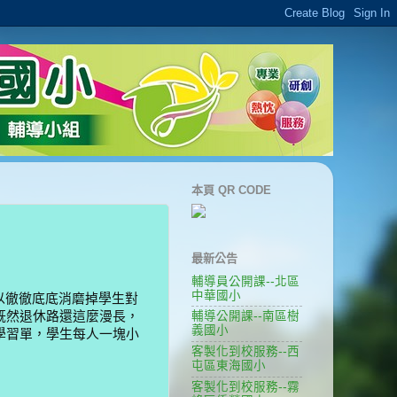
本頁 QR CODE
最新公告
輔導員公開課--北區
中華國小
以徹徹底底消磨掉學生對
既然退休路還這麼漫長，
輔導公開課--南區樹
義國小
學習單，學生每人一塊小
客製化到校服務--西
屯區東海國小
客製化到校服務--霧