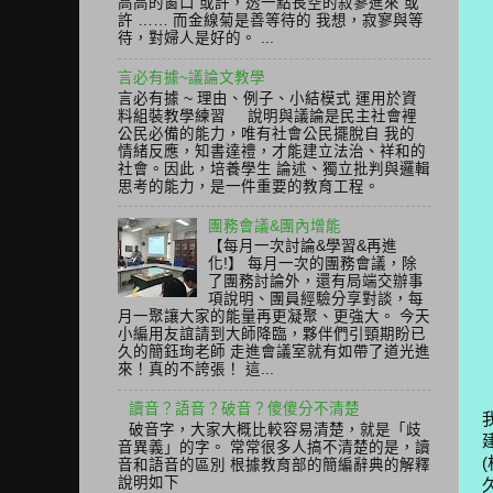
高高的窗口 或許，透一點長空的寂寥進來 或
許 …… 而金線菊是善等待的 我想，寂寥與等
待，對婦人是好的。 ...
言必有據~議論文教學
言必有據 ~ 理由、例子、小結模式 運用於資
料組裝教學練習 說明與議論是民主社會裡
公民必備的能力，唯有社會公民擺脫自 我的
情緒反應，知書達禮，才能建立法治、祥和的
社會。因此，培養學生 論述、獨立批判與邏輯
思考的能力，是一件重要的教育工程。
團務會議&團內增能
【每月一次討論&學習&再進
化!】 每月一次的團務會議，除
了團務討論外，還有局端交辦事
項說明、團員經驗分享對談，每
月一聚讓大家的能量再更凝聚、更強大。 今天
小編用友誼請到大師降臨，夥伴們引頸期盼已
久的簡鈺珣老師 走進會議室就有如帶了道光進
來！真的不誇張！ 這...
讀音？語音？破音？傻傻分不清楚
破音字，大家大概比較容易清楚，就是「歧
音異義」的字。 常常很多人搞不清楚的是，讀
音和語音的區別 根據教育部的簡編辭典的解釋
說明如下