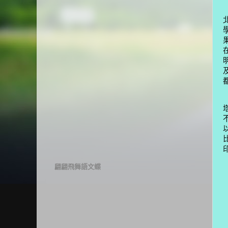
翩翩飛舞語文蝶