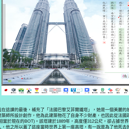
我在這課的最後，補充了「法國巴黎艾菲爾鐵塔」，她是一個美麗的
建築師所設計創作，他為此建築物花了自身不少財產，也因此從法國
(相當於現在的BOT)。該塔建於1889年，高度僅312公尺，卻占據世
久，他之所以蓋了這座當時世界上第一座高塔，有一說是為了他死去