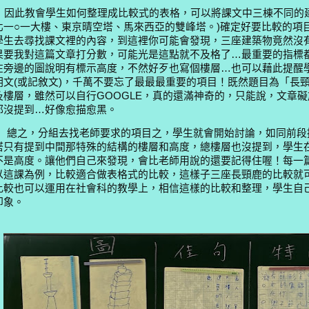
因此教會學生如何整理成比較式的表格，可以將課文中三棟不同的建
北一○一大樓、東京晴空塔、馬來西亞的雙峰塔。)
確定好要比較的項
學生去尋找課文裡的內容，到這裡你可能會發現，三座建築物竟然沒
果要我對這篇文章打分數，可能光是這點就不及格了…最重要的指標
在旁邊的圖說明有標示高度，不然好歹也寫個樓層…也可以藉此提醒
明文
(
或記敘文
)
，千萬不要忘了最最最重要的項目！既然題目為「長
及樓層，雖然可以自行
GOOGLE
，真的還滿神奇的，只能說，文章礙
都沒提到…好像愈描愈黑。
總之，分組去找老師要求的項目之，學生就會開始討論，如同前段
塔只有提到中間那特殊的結構的樓層和高度，總樓層也沒提到，學生
不是高度。讓他們自己來發現，會比老師用說的還要記得住喔！
每一
以這課為例，比較適合做表格式的比較，這樣子三座長頸鹿的比較就
比較也可以運用在社會科的教學上，相信這樣的比較和整理，學生自
印象。