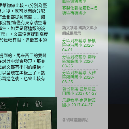
峰區僑榮國小
築物做比較。(分別為臺
客製化到校服務--梧
目之後，就可以開始分配
棲區梧棲國小
有全部都提到高度
……
如
都沒提到
(
僅有東京晴空塔
語文領域-國語文國小
學生，如果是寫這類的說
組成果展示
頸鹿」，文章沒有提到高度
於篇幅有限，連最基本的
分區到校輔導-梧棲
區中港國小 2020-
04-01
提到的，馬來西亞的雙峰
分區到校輔導-霧峰
在討論中就會發現，那並
區霧峰國小 2020-
03-25
篇課文都有不同的結構，
可以呈現在黑板上了。該
分區到校輔導-大雅
區陽明國小 2020-
己寫過之後，也會比較有
03-25
領召會議-豐原區豐
田國小 2017-04-27
示範教學-南區樹義
國小 2017-04-27
各領域議題網站