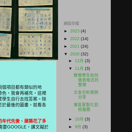
網誌存檔
►
2023
(4)
►
2022
(14)
►
2021
(24)
▼
2020
(32)
►
12月
(3)
▼
11月
(3)
教導學生如何
做表格式的
整理
兩個項目都有類似的地
文本分析案例
特色，我會再補充，這裡
分享
望學生自行去找答案。除
東區客製化到
至於最後的圖畫，就看各
校服務
►
10月
(3)
的年代先後、建築花了多
►
9月
(3)
要GOOGLE，課文礙於