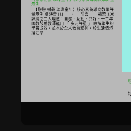
示例
【戀戀 樹義 璀璨童年】核心素養導向教學評
量示例 盧詩青 [1] 一、 前言 揭櫫 108
課綱之三大理念：自發、互動、共好。十二年
國教鼓勵教師運用 「 多元評量 」 瞭解學生的
學習成效。並本於全人教育精神，於生活情境
挹注學...