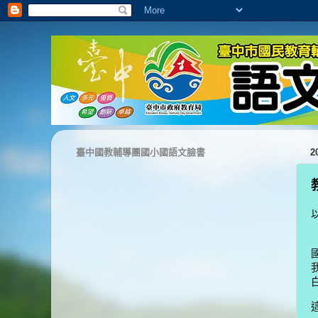
臺中國教輔導團國小國語文臉書
2