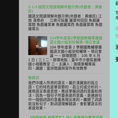
2-1-3 國語文閱讀理解命題示例(命題者：黃維
民)
國語文閱讀理解命題示例(命題者：黃維民) 江
南 漢樂府 江南可採蓮 蓮葉何田田 魚戲蓮
葉間 魚戲蓮葉東 魚戲蓮葉西 魚戲蓮葉南 魚戲
蓮葉北
104學年度第2學期國教輔導團國
語文國小組到校輔導~領召會議
104 學年度第 2 學期國教輔導團
國語文國小組到校輔導 ~ 領召會
議 一、辦理期間： 105 年 6 月
1 日 ( 三 ) 二、辦理地點：臺中市沙鹿區鹿峰
國小視聽教室 三、主講人：張晴雯輔導員
四、講題：童詩閱讀與寫作有效教學
聯綿詞
我們中國人所用的語言，屬於漢藏族的孤立
語。它的特色是單音節的、孤立的或分析的。
運用語言表達思想，應該掌握詞語的意義和用
法，因為一個句子所要表達的意義，是通過句
中一個個詞語的意義表現出來的。離開了詞語
就沒有句子，對詞語理解錯誤，會影響語言的
表達效果。
【戀戀樹義 璀璨童年】核心素養導向教學評量