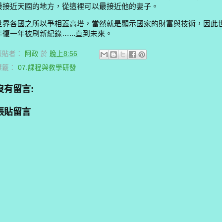
最接近天國的地方，從這裡可以最接近他的妻子。
世界各國之所以爭相蓋高塔，當然就是顯示國家的財富與技術，因此
年復一年被刷新紀錄…...直到未來。
張貼者：
阿政
於
晚上8:56
標籤：
07.課程與教學研發
沒有留言:
張貼留言