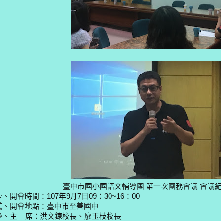
臺中市國小國語文輔導團 第一次團務會議 會
​壹、開會時間：107年9月7日09：30~16：00
貳、開會地點：臺中市至善國中
參、主 席：洪文鍊校長、廖玉枝校長