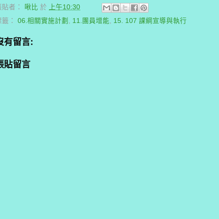
張貼者：
啾比
於
上午10:30
標籤：
06.相關實施計劃
,
11.團員增能
,
15. 107 課綱宣導與執行
沒有留言:
張貼留言