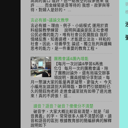
高高的窗口 或許，透一點長空的寂寥進來 或
許 …… 而金線菊是善等待的 我想，寂寥與等
待，對婦人是好的。 ...
言必有據~議論文教學
言必有據 ~ 理由、例子、小結模式 運用於資
料組裝教學練習 說明與議論是民主社會裡
公民必備的能力，唯有社會公民擺脫自 我的
情緒反應，知書達禮，才能建立法治、祥和的
社會。因此，培養學生 論述、獨立批判與邏輯
思考的能力，是一件重要的教育工程。
團務會議&團內增能
【每月一次討論&學習&再進
化!】 每月一次的團務會議，除
了團務討論外，還有局端交辦事
項說明、團員經驗分享對談，每
月一聚讓大家的能量再更凝聚、更強大。 今天
小編用友誼請到大師降臨，夥伴們引頸期盼已
久的簡鈺珣老師 走進會議室就有如帶了道光進
來！真的不誇張！ 這...
讀音？語音？破音？傻傻分不清楚
破音字，大家大概比較容易清楚，就是「歧
音異義」的字。 常常很多人搞不清楚的是，讀
音和語音的區別 根據教育部的簡編辭典的解釋
說明如下