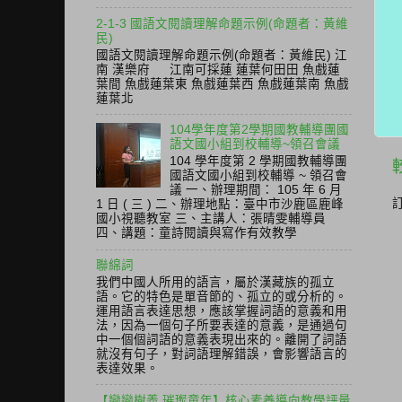
2-1-3 國語文閱讀理解命題示例(命題者：黃維
民)
國語文閱讀理解命題示例(命題者：黃維民) 江
南 漢樂府 江南可採蓮 蓮葉何田田 魚戲蓮
葉間 魚戲蓮葉東 魚戲蓮葉西 魚戲蓮葉南 魚戲
蓮葉北
104學年度第2學期國教輔導團國
語文國小組到校輔導~領召會議
104 學年度第 2 學期國教輔導團
國語文國小組到校輔導 ~ 領召會
議 一、辦理期間： 105 年 6 月
1 日 ( 三 ) 二、辦理地點：臺中市沙鹿區鹿峰
國小視聽教室 三、主講人：張晴雯輔導員
四、講題：童詩閱讀與寫作有效教學
聯綿詞
我們中國人所用的語言，屬於漢藏族的孤立
語。它的特色是單音節的、孤立的或分析的。
運用語言表達思想，應該掌握詞語的意義和用
法，因為一個句子所要表達的意義，是通過句
中一個個詞語的意義表現出來的。離開了詞語
就沒有句子，對詞語理解錯誤，會影響語言的
表達效果。
【戀戀樹義 璀璨童年】核心素養導向教學評量