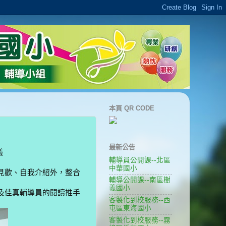
本頁 QR CODE
最新公告
議
輔導員公開課--北區
中華國小
見歡、自我介紹外，整合
輔導公開課--南區樹
義國小
及佳真輔導員的閱讀推手
客製化到校服務--西
屯區東海國小
客製化到校服務--霧