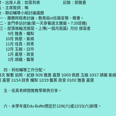
肆、出席人員：如簽到表 記錄：郭雅惠
伍、主席致詞：略
陸、期初輔導小組討論議題
一、團務時程表討論、教育局st信箱宣導、贈書。
二、金門參訪討論(第一天穿著語文團服。7:20班機)
三、部落格輪流撰寫、上傳(一個月兩篇) 月份 撰寫者
9月 雅惠、孏梨
10月 佩慈、紫綺
11月 佳真、詩青
12月 玉娟、白玲
1月 嘉慧、政旻
2月 靖媚、馥菁
四、到校輔導工作分配。
次 聯繫 拍照、紀錄 9/26 雅惠 嘉慧 10/03 佩慈 玉娟 10/17 靖媚 紫綺 1
 嘉慧 11/14 詩青 孏梨 12/19 馥菁 政旻 01/02 雅惠 嘉慧
五、佳真老師閱推教學案例分享。
六、本學年度Edu-Buffet預定於12/8(六)或12/15(六)辦理。