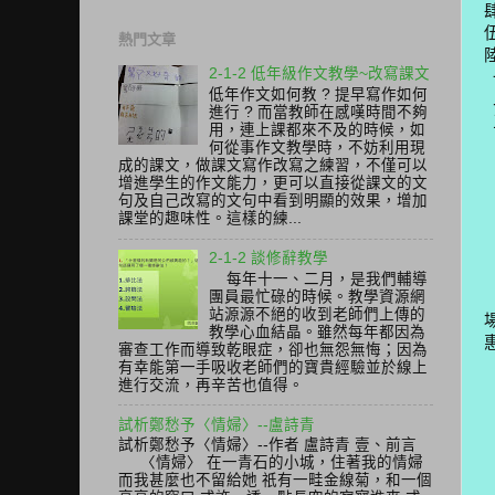
熱門文章
2-1-2 低年級作文教學~改寫課文
低年作文如何教 ? 提早寫作如何
進行 ? 而當教師在感嘆時間不夠
用，連上課都來不及的時候，如
何從事作文教學時，不妨利用現
成的課文，做課文寫作改寫之練習，不僅可以
增進學生的作文能力，更可以直接從課文的文
句及自己改寫的文句中看到明顯的效果，增加
課堂的趣味性。這樣的練...
2-1-2 談修辭教學
每年十一、二月，是我們輔導
團員最忙碌的時候。教學資源網
站源源不絕的收到老師們上傳的
場
教學心血結晶。雖然每年都因為
惠
審查工作而導致乾眼症，卻也無怨無悔；因為
有幸能第一手吸收老師們的寶貴經驗並於線上
進行交流，再辛苦也值得。
試析鄭愁予〈情婦〉--盧詩青
試析鄭愁予〈情婦〉--作者 盧詩青 壹、前言
〈情婦〉 在一青石的小城，住著我的情婦
而我甚麼也不留給她 祇有一畦金線菊，和一個