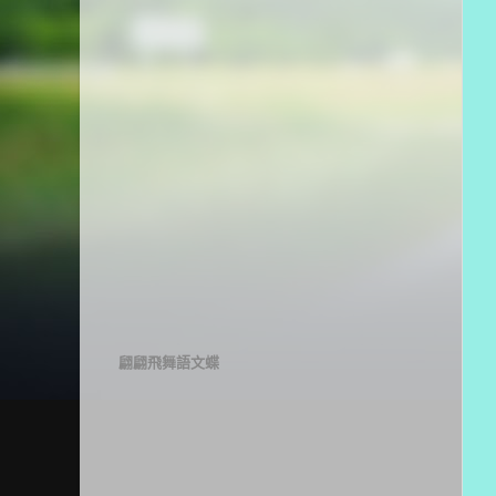
翩翩飛舞語文蝶