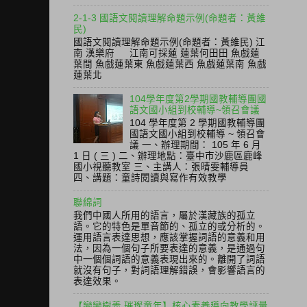
2-1-3 國語文閱讀理解命題示例(命題者：黃維
民)
國語文閱讀理解命題示例(命題者：黃維民) 江
南 漢樂府 江南可採蓮 蓮葉何田田 魚戲蓮
葉間 魚戲蓮葉東 魚戲蓮葉西 魚戲蓮葉南 魚戲
蓮葉北
104學年度第2學期國教輔導團國
語文國小組到校輔導~領召會議
104 學年度第 2 學期國教輔導團
國語文國小組到校輔導 ~ 領召會
議 一、辦理期間： 105 年 6 月
1 日 ( 三 ) 二、辦理地點：臺中市沙鹿區鹿峰
國小視聽教室 三、主講人：張晴雯輔導員
四、講題：童詩閱讀與寫作有效教學
聯綿詞
我們中國人所用的語言，屬於漢藏族的孤立
語。它的特色是單音節的、孤立的或分析的。
運用語言表達思想，應該掌握詞語的意義和用
法，因為一個句子所要表達的意義，是通過句
中一個個詞語的意義表現出來的。離開了詞語
就沒有句子，對詞語理解錯誤，會影響語言的
表達效果。
【戀戀樹義 璀璨童年】核心素養導向教學評量