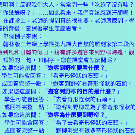
？
聰明啊！反觀我們大人，常常問一些「吃飽了沒有哇
？
「你幾歲呀
」
……
如此看來，我們真該感到汗顏哪！
在課堂上，老師的提問真的很重要，老師怎麼問，學
答的背後，意謂著學生怎麼思考。
舉個例子來說：
翰林版三年級上學期第九課大自然的雕刻家第二段內
每到風和日麗的假日，總有許多遊客來到野柳海邊，觀
？
短短的一句，
30
個字。您在課堂會怎麼問呢
.
如果您這麼問：「
遊客到野柳要看什麼？
」
學生可能會回答：「看奇形怪狀的石頭。」
或回答完整一點：「遊客到野柳看奇形怪狀的石頭。
.
如果您這麼問：「
遊客到野柳的目的是什麼？
」
學生可能會回答：「去看奇形怪狀的石頭。」
或回答完整一點：「遊客到野柳是為了看奇形怪狀
.
如果您這麼問：「
遊客為什麼要到野柳？
」
學生可能會回答：「為了去看奇形怪狀的石頭。」
或回答完整一點：「野柳海邊有很多奇形怪狀的石