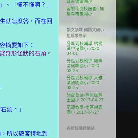
峰區僑榮國小
？
」、「懂不懂啊
」
客製化到校服務--梧
棲區梧棲國小
生就怎麼答，而在回
語文領域-國語文國小
組成果展示
分區到校輔導-梧棲
容摘要如下：
區中港國小 2020-
賞奇形怪狀的石頭。
04-01
分區到校輔導-霧峰
區霧峰國小 2020-
03-25
分區到校輔導-大雅
區陽明國小 2020-
」
03-25
領召會議-豐原區豐
田國小 2017-04-27
示範教學-南區樹義
的石頭。」
國小 2017-04-27
各領域議題網站
頭，所以遊客特地到