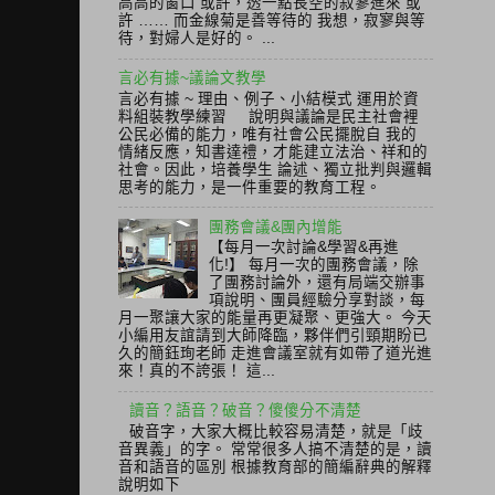
高高的窗口 或許，透一點長空的寂寥進來 或
許 …… 而金線菊是善等待的 我想，寂寥與等
待，對婦人是好的。 ...
言必有據~議論文教學
言必有據 ~ 理由、例子、小結模式 運用於資
料組裝教學練習 說明與議論是民主社會裡
公民必備的能力，唯有社會公民擺脫自 我的
情緒反應，知書達禮，才能建立法治、祥和的
社會。因此，培養學生 論述、獨立批判與邏輯
思考的能力，是一件重要的教育工程。
團務會議&團內增能
【每月一次討論&學習&再進
化!】 每月一次的團務會議，除
了團務討論外，還有局端交辦事
項說明、團員經驗分享對談，每
月一聚讓大家的能量再更凝聚、更強大。 今天
小編用友誼請到大師降臨，夥伴們引頸期盼已
久的簡鈺珣老師 走進會議室就有如帶了道光進
來！真的不誇張！ 這...
讀音？語音？破音？傻傻分不清楚
破音字，大家大概比較容易清楚，就是「歧
音異義」的字。 常常很多人搞不清楚的是，讀
音和語音的區別 根據教育部的簡編辭典的解釋
說明如下