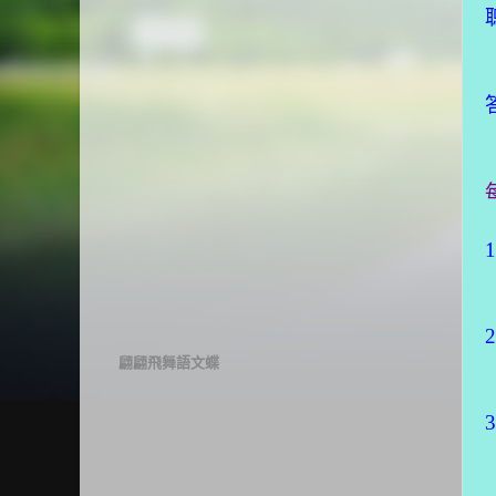
1
2
翩翩飛舞語文蝶
3