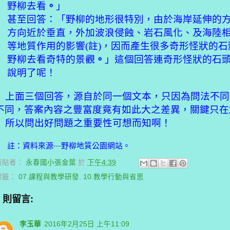
野柳去看
。
」
甚至回答：「野柳的地形很特別，由於海岸延伸的
方向近於垂直，外加波浪侵蝕、岩石風化、及海陸
等地質作用的影響
(
註
)
，因而產生很多奇形怪狀的石
野柳去看奇特的景觀
。
」這個回答連奇形怪狀的石
說明了呢！
上面三個回答，源自於同一個文本，只因為問法不同
不同，答案內容之豐富度竟有如此大之差異，關鍵只在
所以問出好問題之重要性可想而知啊！
註：資料來源
---
野柳地質公園網站。
張貼者：
永春國小張金葉
於
下午4:39
標籤：
07.課程與教學研發
,
10.教學行動與省思
2 則留言:
李玉華
2016年2月25日 上午11:09