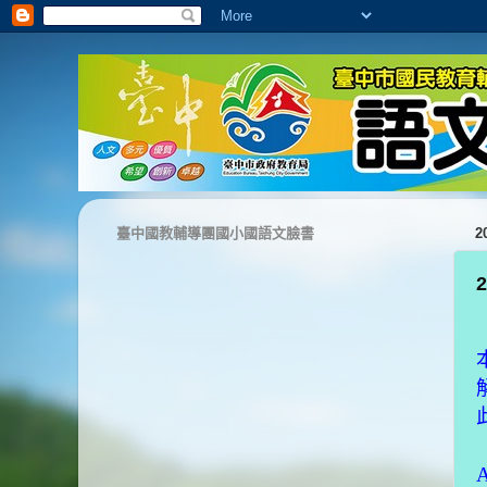
臺中國教輔導團國小國語文臉書
2