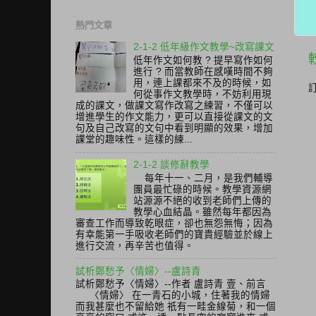
熱門文章
2-1-2 低年級作文教學~改寫課文
低年作文如何教 ? 提早寫作如何
進行 ? 而當教師在感嘆時間不夠
用，連上課都來不及的時候，如
何從事作文教學時，不妨利用現
成的課文，做課文寫作改寫之練習，不僅可以
增進學生的作文能力，更可以直接從課文的文
句及自己改寫的文句中看到明顯的效果，增加
課堂的趣味性。這樣的練...
2-1-2 談修辭教學
每年十一、二月，是我們輔導
團員最忙碌的時候。教學資源網
站源源不絕的收到老師們上傳的
教學心血結晶。雖然每年都因為
審查工作而導致乾眼症，卻也無怨無悔；因為
有幸能第一手吸收老師們的寶貴經驗並於線上
進行交流，再辛苦也值得。
試析鄭愁予〈情婦〉--盧詩青
試析鄭愁予〈情婦〉--作者 盧詩青 壹、前言
〈情婦〉 在一青石的小城，住著我的情婦
而我甚麼也不留給她 祇有一畦金線菊，和一個