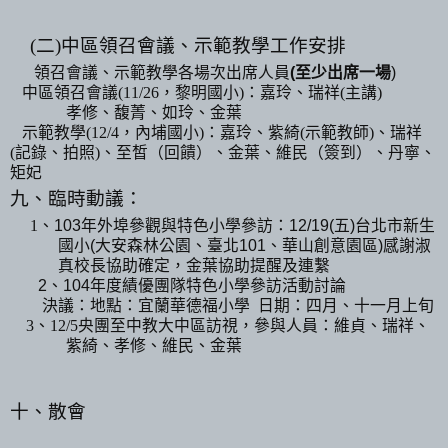
(
二
)
中區領召會議、示範教學工作安排
領召會議、示範教學各場次出席人員
(
至少出席一場
)
中區領召會議
(11/26
，黎明國小
)
：嘉玲、瑞祥
(
主講
)
孝修、馥菁、如玲、金葉
示範教學
(12/4
，內埔國小
)
：嘉玲、紫綺
(
示範教師
)
、瑞祥
(
記錄、拍照
)
、至皙（回饋）、金葉、維民（簽到）
、
丹寧、
矩妃
九、臨時動議：
1
、
103
年外埠參觀與特色小學參訪：
12/19(
五
)
台北市新生
國小
(
大安森林公園、臺北
101
、華山創意園區
)
感謝淑
真校長協助確定，金葉協助提醒及連繫
2
、
104
年度績優團隊特色小學參訪活動討論
決議：地點：宜蘭華德福小學
日期：四月、十一月上旬
3
、
12/5
央團至中教大中區訪視，參與人員：維貞、瑞祥、
紫綺、孝修、維民、金葉
十、散會