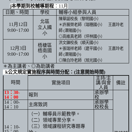
j
本學期到校輔導期程
：
11
月
日期、時間
學校
輔導小組參與人員
陳華誕校長（黎明國小）
北區
11
月
12
日
＊
許展榮
老師（瑞穗國小）
王嘉玲
老
立人國
9:00~17:00
師
(
潭陽國小
)
小
◎
高維真
老師（坪林國小）
洪文鍊校長（順天國小）
梧棲區
12
月
3
日
＊
張瑞祥
老師（建平國小）
王嘉玲
老
梧南國
9:00~17:00
師
(
潭陽國小
)
小
◎
陳白玲
老師（旭光國小）
＊為主講者、◎為助講者
k
公文規定實施
程序與時間分配：
(
注意開始時間
)
主持
/
主
時間
實施項目
講
/
與會
備註
人員
13
：
30-
承辦學
報到
14
：
00
校
14
：
00-
承辦學
主席致詞
14
：
10
校校長
（一）輔導員示範教學。
（二）領域專業分享。
（三）領域課程研究專題專
14
：
10-
15
：
00