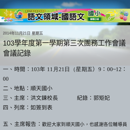
2014年11月21日 星期五
103學年度第一學期第三次團務工作會議
會議記錄
一、時間：
103
年
11
月21
日
（星期
五）
9
：
00~12
：
00
二、地點：順天國小
三、主席：洪文鍊校長
紀錄：郭矩妃
四、列席：如簽到表
五、主席報告：
歡迎大家到順天國小，也感謝各位輔導員