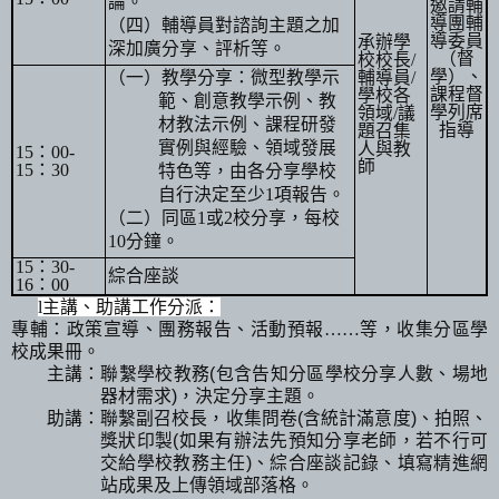
論。
邀請輔
導團輔
（四）輔導員對諮詢主題之加
導委員
承辦學
深加廣分享、評析等。
（督
校校長
/
學）、
（一）教學分享：微型教學示
輔導員
/
課程督
學校各
範、創意教學示例、教
學列席
領域
/
議
材教法示例、課程研發
指導
題召集
實例與經驗、領域發展
人與教
15
：
00-
師
15
：
30
特色等，由各分享學校
自行決定至少
1
項報告。
（二）同區
1
或
2
校分享，每校
10
分鐘。
15
：
30-
綜合座談
16
：
00
l
主講、助講工作分派：
專輔：政策宣導、團務報告、活動預報……等，收集分區學
校成果冊。
主講：聯繫學校教務
(
包含告知分區學校分享人數、場地
器材需求
)
，決定分享主題。
助講：聯繫副召校長，收集問卷
(
含統計滿意度
)
、拍照、
獎狀印製
(
如果有辦法先預知分享老師，若不行可
交給學校教務主任
)
、綜合座談記錄、填寫精進網
站成果及上傳領域部落格。