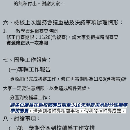
的無私付出。謝謝大家。
六、檢核上次團務會議重點及決議事項辦理情形：
1.
教學資源網審查時間
修正再審期限：
11/28(
含複審
)
，請大家要把握時間審查
資源修正以一次為限
七、團務工作報告：
(
一
)
專輔工作報告
資源網已完成初審工作，修正再審期限為
11/28(
含複審
)
請
大家一定要注意期限，以免造成稿件延誤。
分區到校輔導工作：
請各位團員在到校輔導日期至少
10
天前能與承辦分區輔導
學校聯繫
，溝通到校輔導相關事項，俾利發揮輔導成效。
八、討論事項：
(
一
)
第一學期分區到校輔導工作安排