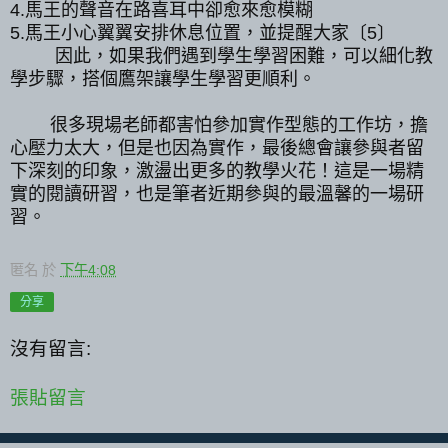
4.馬王的聲音在路喜耳中卻愈來愈模糊
5.馬王小心翼翼安排休息位置，並提醒大家
〔5〕
因此，如果我們遇到學生學習困難，可以細化教
學步驟，搭個鷹架讓學生學習更順利。
很多現場老師都害怕參加實作型態的工作坊，擔
心壓力太大，但是也因為實作，最後總會讓參與者留
下深刻的印象，激盪出更多的教學火花！這是一場精
實的閱讀研習，也是筆者近期參與的最溫馨的一場研
習。
匿名
於
下午4:08
分享
沒有留言:
張貼留言