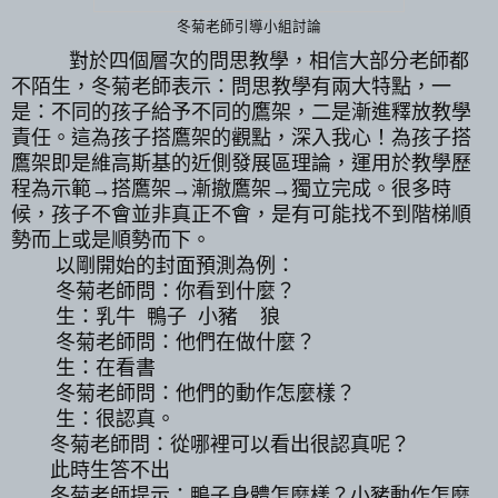
冬菊老師引導小組討論
對於四個層次的問思教學，相信大部分老師都
不陌生，冬菊老師表示：問思教學有兩大特點，一
是：不同的孩子給予不同的鷹架，二是漸進釋放教學
責任。這為孩子搭鷹架的觀點，深入我心！為孩子搭
鷹架即是維高斯基的近側發展區理論，運用於教學歷
程為示範→搭鷹架→漸撤鷹架→獨立完成。很多時
候，孩子不會並非真正不會，是有可能找不到階梯順
勢而上或是順勢而下。
以剛開始的封面預測為例：
冬菊老師問：你看到什麼？
生：乳牛 鴨子 小豬 狼
冬菊老師問：他們在做什麼？
生：在看書
冬菊老師問：他們的動作怎麼樣？
生：很認真。
冬菊老師問：從哪裡可以看出很認真呢？
此時生答不出
冬菊老師提示：鴨子身體怎麼樣？小豬動作怎麼