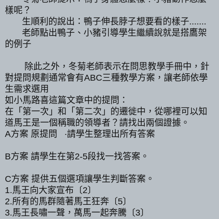
樣呢？
生順利的說出：鴨子伸長脖子想要看的樣子.......
老師點出鴨子、小豬引導學生繼續說就是搭鷹架
的例子
除此之外，冬菊老師表示在問思教學手冊中，針
對提問規劃通常會有ABC三種教學方案，
讓老師依學
生
需求選用
如小馬
路喜這篇文章中的提問：
在「第一次」和「第二次」的遷徙中，
從
哪
裡可以知
道馬王是一個稱職的領導者？請找
出兩個證據。
A方案 原提問
‧請學生整理出所有答案
B方案 請學生在第2-5段找一找答案。
C方案 提供五個選項讓學生判斷答案。
1.馬王向大家宣布〔2〕
2.所有的馬群隨著馬王狂奔〔5〕
3.馬王長嘯一聲，萬馬一起奔騰〔3〕