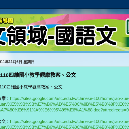
011年11月6日 星期日
1110四維國小教學觀摩教案、公文
1110四維國小教學觀摩教案、公文
教案：
https://sites.google.com/a/tc.edu.tw/chinese-100/home/jiao-xue-
yuan/%E5%9B%9B%E7%B6%AD%E5%9C%8B%E5%B0%8F%E6%
A7%80%E6%91%A9%E6%95%99%E6%A1%88.doc?attredirects=0
公文：
https://sites.google.com/a/tc.edu.tw/chinese-100/home/jiao-xue-
yuan/%E5%9B%9B%E7%B6%AD%E5%9C%8B%E5%B0%8F%E6%