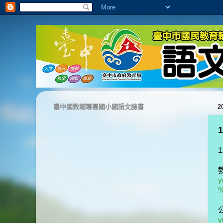
臺中國教輔導團國小國語文臉書
2
%