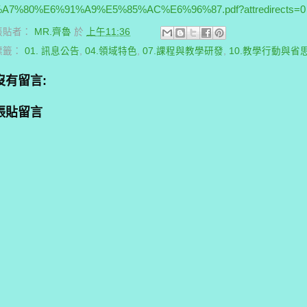
A7%80%E6%91%A9%E5%85%AC%E6%96%87.pdf?attredirects=0
張貼者：
MR.齊魯
於
上午11:36
標籤：
01. 訊息公告
,
04.領域特色
,
07.課程與教學研發
,
10.教學行動與省
沒有留言:
張貼留言