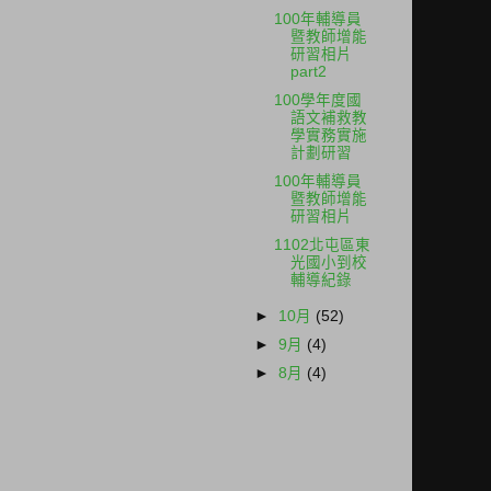
100年輔導員
暨教師增能
研習相片
part2
100學年度國
語文補救教
學實務實施
計劃研習
100年輔導員
暨教師增能
研習相片
1102北屯區東
光國小到校
輔導紀錄
►
10月
(52)
►
9月
(4)
►
8月
(4)