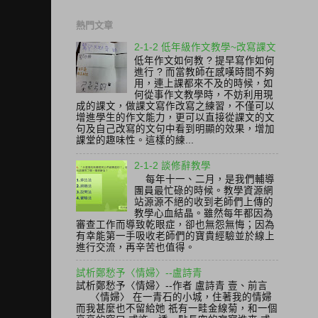
熱門文章
2-1-2 低年級作文教學~改寫課文
低年作文如何教 ? 提早寫作如何
進行 ? 而當教師在感嘆時間不夠
用，連上課都來不及的時候，如
何從事作文教學時，不妨利用現
成的課文，做課文寫作改寫之練習，不僅可以
增進學生的作文能力，更可以直接從課文的文
句及自己改寫的文句中看到明顯的效果，增加
課堂的趣味性。這樣的練...
2-1-2 談修辭教學
每年十一、二月，是我們輔導
團員最忙碌的時候。教學資源網
站源源不絕的收到老師們上傳的
教學心血結晶。雖然每年都因為
審查工作而導致乾眼症，卻也無怨無悔；因為
有幸能第一手吸收老師們的寶貴經驗並於線上
進行交流，再辛苦也值得。
試析鄭愁予〈情婦〉--盧詩青
試析鄭愁予〈情婦〉--作者 盧詩青 壹、前言
〈情婦〉 在一青石的小城，住著我的情婦
而我甚麼也不留給她 祇有一畦金線菊，和一個