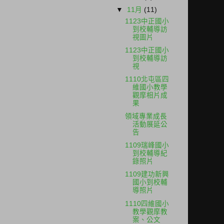
▼
11月
(11)
1123中正國小
到校輔導訪
視圖片
1123中正國小
到校輔導訪
視
1110北屯區四
維國小教學
觀摩相片成
果
領域專業成長
活動展延公
告
1109瑞峰國小
到校輔導紀
錄照片
1109建功新興
國小到校輔
導照片
1110四維國小
教學觀摩教
案、公文