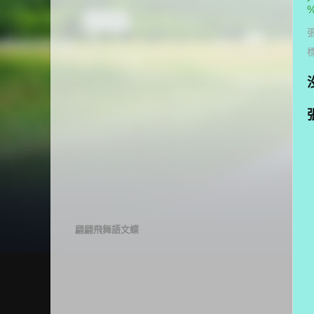
%
翩翩飛舞語文蝶