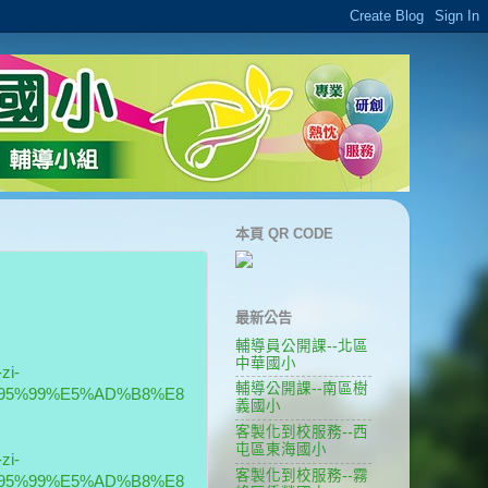
本頁 QR CODE
最新公告
輔導員公開課--北區
中華國小
zi-
輔導公開課--南區樹
95%99%E5%AD%B8%E8
義國小
客製化到校服務--西
屯區東海國小
zi-
客製化到校服務--霧
95%99%E5%AD%B8%E8