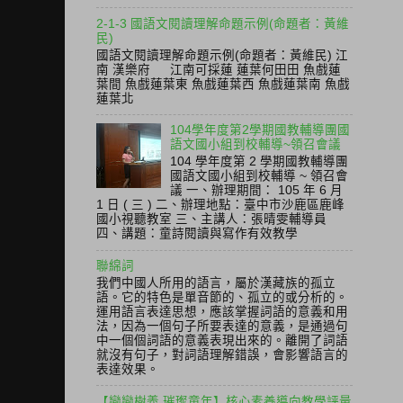
2-1-3 國語文閱讀理解命題示例(命題者：黃維
民)
國語文閱讀理解命題示例(命題者：黃維民) 江
南 漢樂府 江南可採蓮 蓮葉何田田 魚戲蓮
葉間 魚戲蓮葉東 魚戲蓮葉西 魚戲蓮葉南 魚戲
蓮葉北
104學年度第2學期國教輔導團國
語文國小組到校輔導~領召會議
104 學年度第 2 學期國教輔導團
國語文國小組到校輔導 ~ 領召會
議 一、辦理期間： 105 年 6 月
1 日 ( 三 ) 二、辦理地點：臺中市沙鹿區鹿峰
國小視聽教室 三、主講人：張晴雯輔導員
四、講題：童詩閱讀與寫作有效教學
聯綿詞
我們中國人所用的語言，屬於漢藏族的孤立
語。它的特色是單音節的、孤立的或分析的。
運用語言表達思想，應該掌握詞語的意義和用
法，因為一個句子所要表達的意義，是通過句
中一個個詞語的意義表現出來的。離開了詞語
就沒有句子，對詞語理解錯誤，會影響語言的
表達效果。
【戀戀樹義 璀璨童年】核心素養導向教學評量