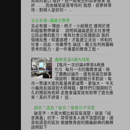
高高的窗口 或許，透一點長空的寂寥進來 或
許 …… 而金線菊是善等待的 我想，寂寥與等
待，對婦人是好的。 ...
言必有據~議論文教學
言必有據 ~ 理由、例子、小結模式 運用於資
料組裝教學練習 說明與議論是民主社會裡
公民必備的能力，唯有社會公民擺脫自 我的
情緒反應，知書達禮，才能建立法治、祥和的
社會。因此，培養學生 論述、獨立批判與邏輯
思考的能力，是一件重要的教育工程。
團務會議&團內增能
【每月一次討論&學習&再進
化!】 每月一次的團務會議，除
了團務討論外，還有局端交辦事
項說明、團員經驗分享對談，每
月一聚讓大家的能量再更凝聚、更強大。 今天
小編用友誼請到大師降臨，夥伴們引頸期盼已
久的簡鈺珣老師 走進會議室就有如帶了道光進
來！真的不誇張！ 這...
讀音？語音？破音？傻傻分不清楚
破音字，大家大概比較容易清楚，就是「歧
音異義」的字。 常常很多人搞不清楚的是，讀
音和語音的區別 根據教育部的簡編辭典的解釋
說明如下