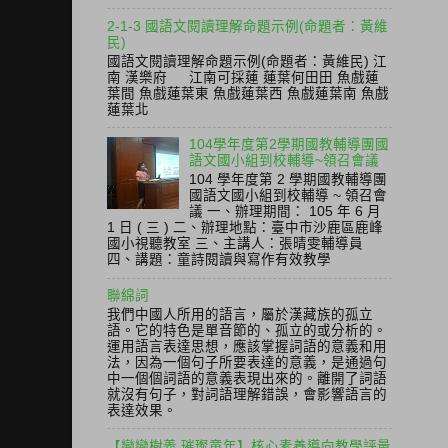
2-1-3 國語文閱讀理解命題示例(命題者：黃維
民)
國語文閱讀理解命題示例(命題者：黃維民) 江
南 漢樂府 江南可採蓮 蓮葉何田田 魚戲蓮
葉間 魚戲蓮葉東 魚戲蓮葉西 魚戲蓮葉南 魚戲
蓮葉北
104學年度第2學期國教輔導團國
語文國小組到校輔導~領召會議
104 學年度第 2 學期國教輔導團
國語文國小組到校輔導 ~ 領召會
議 一、辦理期間： 105 年 6 月
1 日 ( 三 ) 二、辦理地點：臺中市沙鹿區鹿峰
國小視聽教室 三、主講人：張晴雯輔導員
四、講題：童詩閱讀與寫作有效教學
聯綿詞
我們中國人所用的語言，屬於漢藏族的孤立
語。它的特色是單音節的、孤立的或分析的。
運用語言表達思想，應該掌握詞語的意義和用
法，因為一個句子所要表達的意義，是通過句
中一個個詞語的意義表現出來的。離開了詞語
就沒有句子，對詞語理解錯誤，會影響語言的
表達效果。
【戀戀樹義 璀璨童年】核心素養導向教學評量