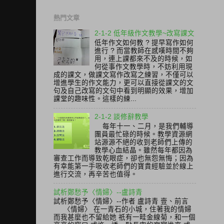
熱門文章
2-1-2 低年級作文教學~改寫課文
低年作文如何教 ? 提早寫作如何
進行 ? 而當教師在感嘆時間不夠
用，連上課都來不及的時候，如
何從事作文教學時，不妨利用現
成的課文，做課文寫作改寫之練習，不僅可以
增進學生的作文能力，更可以直接從課文的文
句及自己改寫的文句中看到明顯的效果，增加
課堂的趣味性。這樣的練...
2-1-2 談修辭教學
每年十一、二月，是我們輔導
團員最忙碌的時候。教學資源網
站源源不絕的收到老師們上傳的
教學心血結晶。雖然每年都因為
審查工作而導致乾眼症，卻也無怨無悔；因為
有幸能第一手吸收老師們的寶貴經驗並於線上
進行交流，再辛苦也值得。
試析鄭愁予〈情婦〉--盧詩青
試析鄭愁予〈情婦〉--作者 盧詩青 壹、前言
〈情婦〉 在一青石的小城，住著我的情婦
而我甚麼也不留給她 祇有一畦金線菊，和一個