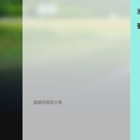
翩翩飛舞語文蝶