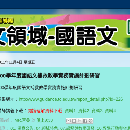
011年11月4日 星期五
100學年度國語文補救教學實務實施計劃研習
100學年度國語文補救教學實務實施計劃研習
成果網址：
http://www.guidance.tc.edu.tw/report_detail.php?id=226
講師講義下載：
閱讀理解資料下載
資料1
資料2
資料3
資料4
張貼者：
MR.齊魯
於
晚上9:33
標籤：
01. 訊息公告
,
04.領域特色
,
07.課程與教學研發
,
10.教學行動與省