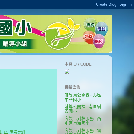
本頁 QR CODE
最新公告
輔導員公開課--北區
中華國小
輔導公開課--南區樹
義國小
客製化到校服務--西
屯區東海國小
客製化到校服務--霧
思
,
11.團員增能