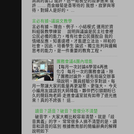
高高的窗口 或許，透一點長空的寂寥進來 或
許 …… 而金線菊是善等待的 我想，寂寥與等
待，對婦人是好的。 ...
言必有據~議論文教學
言必有據 ~ 理由、例子、小結模式 運用於資
料組裝教學練習 說明與議論是民主社會裡
公民必備的能力，唯有社會公民擺脫自 我的
情緒反應，知書達禮，才能建立法治、祥和的
社會。因此，培養學生 論述、獨立批判與邏輯
思考的能力，是一件重要的教育工程。
團務會議&團內增能
【每月一次討論&學習&再進
化!】 每月一次的團務會議，除
了團務討論外，還有局端交辦事
項說明、團員經驗分享對談，每
月一聚讓大家的能量再更凝聚、更強大。 今天
小編用友誼請到大師降臨，夥伴們引頸期盼已
久的簡鈺珣老師 走進會議室就有如帶了道光進
來！真的不誇張！ 這...
讀音？語音？破音？傻傻分不清楚
破音字，大家大概比較容易清楚，就是「歧
音異義」的字。 常常很多人搞不清楚的是，讀
音和語音的區別 根據教育部的簡編辭典的解釋
說明如下