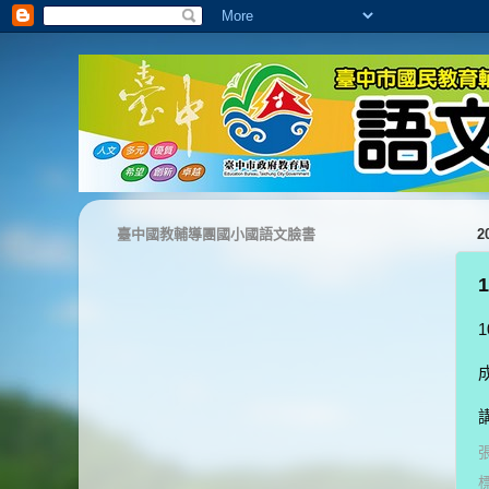
臺中國教輔導團國小國語文臉書
2