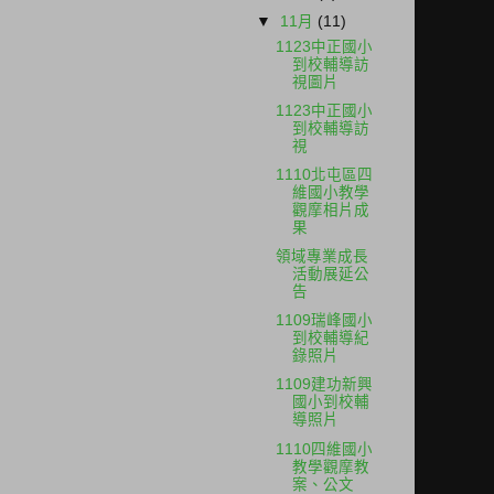
▼
11月
(11)
1123中正國小
到校輔導訪
視圖片
1123中正國小
到校輔導訪
視
1110北屯區四
維國小教學
觀摩相片成
果
領域專業成長
活動展延公
告
1109瑞峰國小
到校輔導紀
錄照片
1109建功新興
國小到校輔
導照片
1110四維國小
教學觀摩教
案、公文