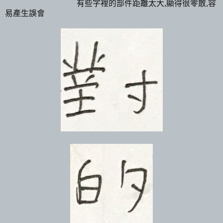
有些字裡的部件距離太大,顯得很零散,容
易產生誤會