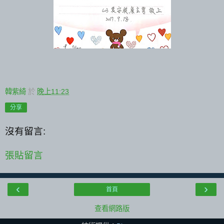
韓紫綺
於
晚上11:23
分享
沒有留言:
張貼留言
‹
›
首頁
查看網路版