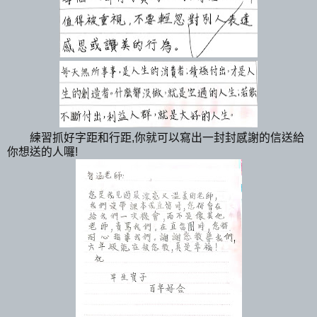
練習抓好字距和行距,你就可以寫出一封封感謝的信送給
你想送的人囉!