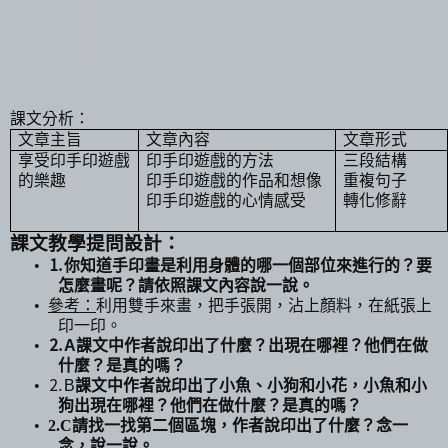
課文分析：
文章主旨
文章內容
文章形式
享受印手印遊戲
印手印遊戲的方法
三段結構
的樂趣
印手印遊戲的作品和想像
重複句子
印手印遊戲的心情感受
轉化修辭
課文教學提問設計：
•
⒈
你知道手印畫是利用身體的哪一個部位來進行的？要
怎麼畫呢？請依照課文內容說一說。
•
參考：
利用雙手來畫，把手張開，沾上顏料，在紙張上
印一印。
•
⒉
A
課文中作者說印出了什麼？出現在哪裡？他們在做
什麼？是真的嗎？
•
⒉
B
課文中作者說印出了小魚、小狗和小花，小魚和小
狗出現在哪裡？他們在做什麼？是真的嗎？
•
2.C
請找一找第二個區塊，作者說印出了什麼？念一
念，說一說。