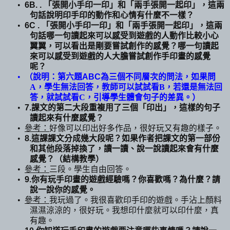
•
6B. .
「張開小手印一印」和「兩手張開一起印」，這兩
句話說明印手印的動作和心情有什麼不一樣？
•
6C
.
「張開小手印一印」和「兩手張開一起印」，這兩
句話哪一句讀起來可以感受到遊戲的人動作比較小心
翼翼，可以看出是剛要嘗試創作的感覺？哪一句讀起
來可以感受到遊戲的人大膽嘗試創作手印畫的感覺
呢？
•
（說明：第六題
ABC
為三個不同層次的問法，如果問
A
，學生無法回答，教師可以試試看
B
，若還是無法回
答，就試試看
C
，引導學生體會句子的差異。
）
•
7.
課文的第二大段重複用了三個「印出」，這樣的句子
讀起來有什麼感覺？
•
參考：
好像可以印出好多作品，很好玩又有趣的樣子。
•
8.
這課課文分成幾大段呢？如果作者把課文的第一部份
和其他段落掉換了，讀一讀、說一說讀起來會有什麼
感覺？（結構教學）
•
參考：
三段。學生自由回答。
•
9.
你有玩手印畫的遊戲經驗嗎？你喜歡嗎？為什麼？請
說一說你的感覺。
•
參考：
我玩過了。我很喜歡印手印的遊戲。手沾上顏料
濕濕涼涼的，很好玩。我想印什麼就可以印什麼，真
有趣。