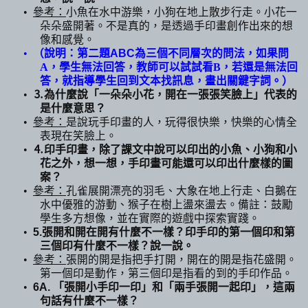
•
參考：
小魚在水中游樂，小狗在地上散步行走。小花一
朵朵盛開著。不是真的，是透過手印畫創作出來的想
像和感覺。
•
（說明：第二題
ABC
為三個不同層次的問法，如果問
A
，學生無法回答，教師可以試試看
B
，若還是無法回
答，就指導學生回到文本找訊息，畫出關鍵字詞。
）
•
⒊
為什麼說「一朵朵小花，開在一張張笑臉上」代表的
是什麼意思？
•
參考：
是說玩手印畫的人，玩得很快樂，快樂的心情全
表現在笑臉上。
•
⒋
印手印畫，除了課文中說可以印出的小魚、小狗和小
花之外，想一想，手印畫可能還可以印出什麼樣的圖
案？
•
參考：
孔雀展開漂亮的羽毛、大象在地上行走、白鵝在
水中優雅的游動、猴子在樹上盪來盪去。備註：鼓勵
學生多方想像，並在實際的遊戲中探索實踐。
•
5.
張開和開在開有什麼不一樣？印手印的第一個印和第
三個印有什麼不一樣？說一說。
•
參考：
張開的開是指把手打開，開在的開是指花盛開。
第一個印是動作，第三個印是指看的到的手印作品。
•
6A
.
「張開小手印一印」和「兩手張開一起印」，這兩
句話有什麼不一樣？