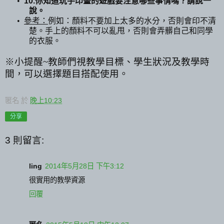
•
10.
你知道玩手印畫的遊戲要注意哪些事情嗎？請說一
說。
•
參考：
例如：顏料不要加上太多的水分，否則會印不清
楚。手上的顏料不可以亂甩，否則會弄髒自己和同學
的衣服。
※小提醒
~
教師們視教學目標、學生狀況及教學時
間，可以選擇題目搭配使用。
匿名
於
晚上10:23
分享
3 則留言:
ling
2014年5月28日 下午3:12
很實用的教學資源
回覆