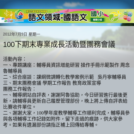
2012年7月9日 星期一
100下期末專業成長活動暨團務會議
活動內容：
一、專題講座：輔導員資訊增能研習 操作手冊示範製作 周念
魯輔導員
二、綜合座談：課綱微調轉化教學案例示範 吳丹寧輔導員
三、期末團務會議 學期工作報告 教育政策宣導
團務工作報告：
一、輔導網站自評表，謝謝阿魯協助，今日研習進行最後更
新，請輔導員更新自己履歷管理部份，晚上將上傳自評表給
比賽收件單位。
二、謝謝大家，
100
學年度教學輔導工作順利完成，輔導員參
與各項輔導工作記錄如附件，留下走過的痕跡，供大家參
考。如果有遺漏部份請指正補上回傳給專輔。