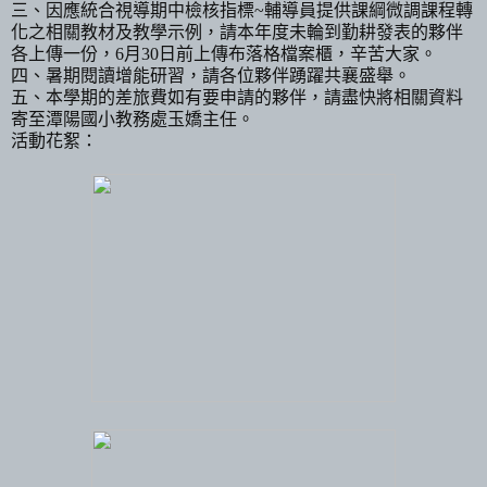
三、因應統合視導期中檢核指標
~
輔導員提供課綱微調課程轉
化之相關教材及教學示例，請本年度未輪到勤耕發表的夥伴
各上傳一份，
6
月
30
日前上傳布落格檔案櫃，辛苦大家。
四、暑期閱讀增能研習，請各位夥伴踴躍共襄盛舉。
五、本學期的差旅費如有要申請的夥伴，請盡快將相關資料
寄至潭陽國小教務處玉嬌主任。
活動花絮：