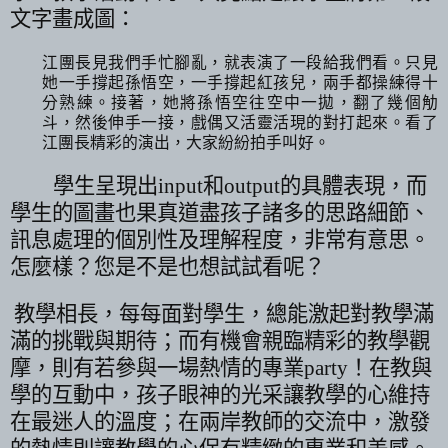
文字畫成圖：
江團長見我們手忙腳亂，就表演了一段給我們看。只見
她一手撐起孫悟空，一手撐起紅孩兒，兩手都操練得十
分熟練。接著，她將孫悟空往空中一拋，翻了幾個觔
斗，然後伸手一接，戲偶又活靈活現的對打起來。看了
江團長精彩的演出，大家紛紛拍手叫好。
學生呈現出
input
和
output
的具體表現，而
學生的圖畫也果真道盡孩子諸多的思路細節、
訊息處理的個別性及理解程度，非常有意思。
怎麼樣？您是不是也想試試看呢？
教學相長，每每面對學生，總能激起對教學滿
滿的挑戰與期待；而有機會親臨精彩的教學觀
摩，則有若參與一場熱情的專業
party
！在教與
學的互動中，孩子眼神的光采讓教學的心維持
在最迷人的溫度；在兩岸教師的交流中，激發