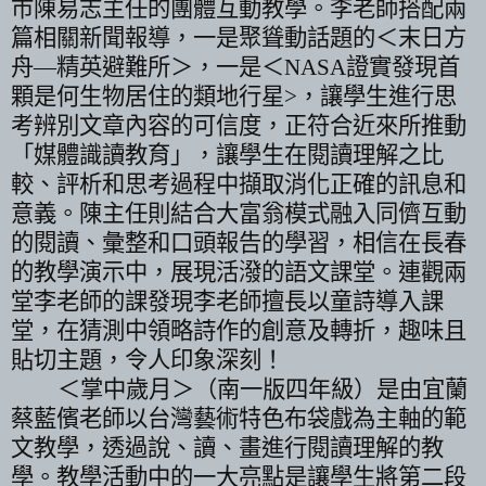
市陳易志主任的團體互動教學。
李
老師搭配兩
篇相關新聞報導，一是聚聳動話題的＜末日方
舟
—
精英避難所＞，一是＜
NASA
證實發現首
顆是何生物居住的類地行星
>
，讓學生進行思
考辨別文章內容的可信度，正符合近來所推動
「媒體識讀教育」，讓學生在閱讀理解之比
較、評析和思考過程中擷取消化正確的訊息和
意義。陳主任則結合大富翁模式融入同儕互動
的閱讀、彙整和口頭報告的學習，相信在長春
的教學演示中，展現活潑的語文課堂。連觀兩
堂
李
老師的課發現
李
老師擅長以童詩導入課
堂，在猜測中領略詩作的創意及轉折，趣味且
貼切主題，令人印象深刻！
＜掌中歲月＞（南一版四年級）是由宜蘭
蔡藍儐
老師以台灣藝術特色布袋戲為主軸的範
文教學，透過說、讀、畫進行閱讀理解的教
學。教學活動中的一大亮點是讓學生將第二段