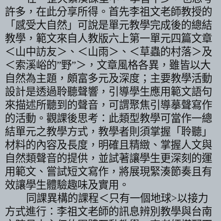
許多，在此分享所得。首先
李祖文
老
師
教授的
「感受大自然」可說是單元教學完成後的總結
教學，範文來自人教版六上第一單元四篇文章
＜山中訪友＞、＜山雨＞、＜草蟲的村落＞及
＜索溪峪的
”
野
”
＞，文章風格各異，雖皆以大
自然為主題，頗富多元及深度；主要教學活動
設計是透過聆聽聲響，引導學生應用範文語句
來描述所聽到的聲音，可謂聚焦引導摹聲寫作
的活動。觀課後思考：此類型教學可當作一總
結單元之教學方式，教學者則須掌握「聆聽」
材料的內容及長度，明確且精緻、掌握人文與
自然類聲音的提供，並試著讓學生更深刻的運
用範文、嘗試短文寫作，將展現緊湊節奏且有
效讓學生體驗趣味及實用。
同課異構的課程＜只有一個地球
>
以接力
方式進行：
李祖文
老師的訊息辨別教學與台南