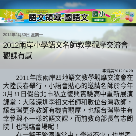
2012年4月30日 星期一
2012兩岸小學語文名師教學觀摩交流會
觀課有感
李秀美
2012.04.20
2011
年底兩岸四地語文教學觀摩交流會在
大陸長春舉行，小語會貼心的邀請名師於今年
3
月
31
日假台北市私立復興實驗高中重新展演
課堂：大陸深圳李祖文老師和數位台灣教師，
讓台灣更多教師有機會觀摩，也讓台灣學生有
幸參與不一樣的語文課，而前教育部長曾志朗
院士也親臨會場呢！
在一整天緊湊課堂中，學習不少，也思考