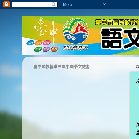
臺中國教輔導團國小國語文臉書
2