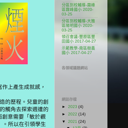
分區到校輔導-霧峰
區霧峰國小 2020-
03-25
分區到校輔導-大雅
區陽明國小 2020-
03-25
領召會議-豐原區豐
田國小 2017-04-27
示範教學-南區樹義
國小 2017-04-27
各領域議題網站
寫作上產生成就感，
網誌存檔
造的歷程。兒童的創
►
2023
(4)
的觸角去探索週遭的
►
2022
(14)
而創意需要「敏於觀
▼
2021
(24)
）。所以在引領學生