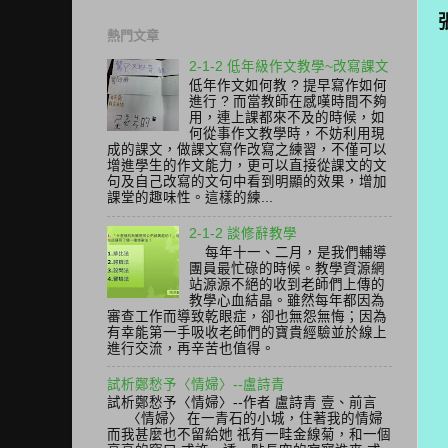
熱門文章
2-1-2 低年級作文教學~改寫課文
低年作文如何教 ? 提早寫作如何
進行 ? 而當教師在感嘆時間不夠
用，連上課都來不及的時候，如
何從事作文教學時，不妨利用現
成的課文，做課文寫作改寫之練習，不僅可以
增進學生的作文能力，更可以直接從課文的文
句及自己改寫的文句中看到明顯的效果，增加
課堂的趣味性。這樣的練...
2-1-2 談修辭教學
每年十一、二月，是我們輔導
團員最忙碌的時候。教學資源網
站源源不絕的收到老師們上傳的
教學心血結晶。雖然每年都因為
審查工作而導致乾眼症，卻也無怨無悔；因為
有幸能第一手吸收老師們的寶貴經驗並於線上
進行交流，再辛苦也值得。
試析鄭愁予〈情婦〉--盧詩青
試析鄭愁予〈情婦〉--作者 盧詩青 壹、前言
〈情婦〉 在一青石的小城，住著我的情婦
而我甚麼也不留給她 祇有一畦金線菊，和一個