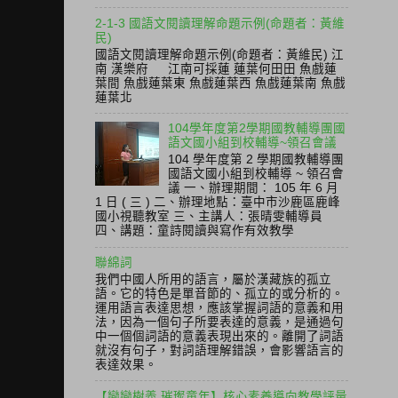
2-1-3 國語文閱讀理解命題示例(命題者：黃維
民)
國語文閱讀理解命題示例(命題者：黃維民) 江
南 漢樂府 江南可採蓮 蓮葉何田田 魚戲蓮
葉間 魚戲蓮葉東 魚戲蓮葉西 魚戲蓮葉南 魚戲
蓮葉北
104學年度第2學期國教輔導團國
語文國小組到校輔導~領召會議
104 學年度第 2 學期國教輔導團
國語文國小組到校輔導 ~ 領召會
議 一、辦理期間： 105 年 6 月
1 日 ( 三 ) 二、辦理地點：臺中市沙鹿區鹿峰
國小視聽教室 三、主講人：張晴雯輔導員
四、講題：童詩閱讀與寫作有效教學
聯綿詞
我們中國人所用的語言，屬於漢藏族的孤立
語。它的特色是單音節的、孤立的或分析的。
運用語言表達思想，應該掌握詞語的意義和用
法，因為一個句子所要表達的意義，是通過句
中一個個詞語的意義表現出來的。離開了詞語
就沒有句子，對詞語理解錯誤，會影響語言的
表達效果。
【戀戀樹義 璀璨童年】核心素養導向教學評量