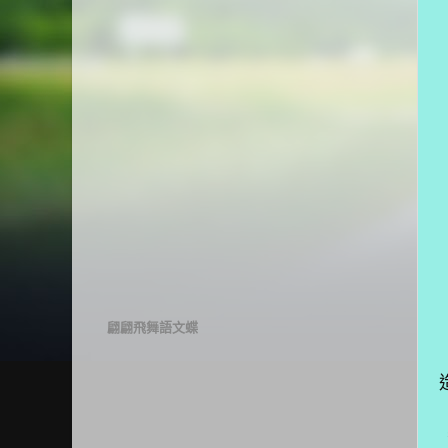
翩翩飛舞語文蝶