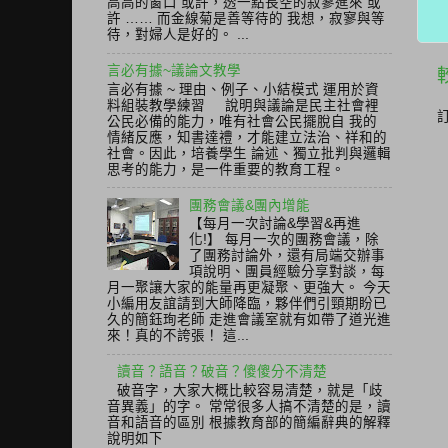
高高的窗口 或許，透一點長空的寂寥進來 或
許 …… 而金線菊是善等待的 我想，寂寥與等
待，對婦人是好的。 ...
言必有據~議論文教學
言必有據 ~ 理由、例子、小結模式 運用於資
料組裝教學練習 說明與議論是民主社會裡
公民必備的能力，唯有社會公民擺脫自 我的
情緒反應，知書達禮，才能建立法治、祥和的
社會。因此，培養學生 論述、獨立批判與邏輯
思考的能力，是一件重要的教育工程。
團務會議&團內增能
【每月一次討論&學習&再進
化!】 每月一次的團務會議，除
了團務討論外，還有局端交辦事
項說明、團員經驗分享對談，每
月一聚讓大家的能量再更凝聚、更強大。 今天
小編用友誼請到大師降臨，夥伴們引頸期盼已
久的簡鈺珣老師 走進會議室就有如帶了道光進
來！真的不誇張！ 這...
讀音？語音？破音？傻傻分不清楚
破音字，大家大概比較容易清楚，就是「歧
音異義」的字。 常常很多人搞不清楚的是，讀
音和語音的區別 根據教育部的簡編辭典的解釋
說明如下