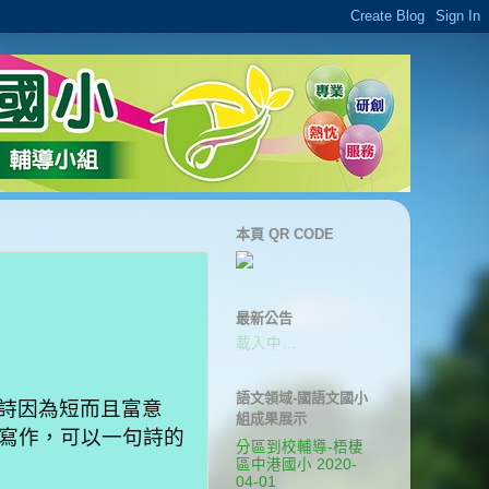
本頁 QR CODE
最新公告
載入中…
語文領域-國語文國小
詩因為短而且富意
組成果展示
寫作，可以一句詩的
分區到校輔導-梧棲
區中港國小 2020-
04-01