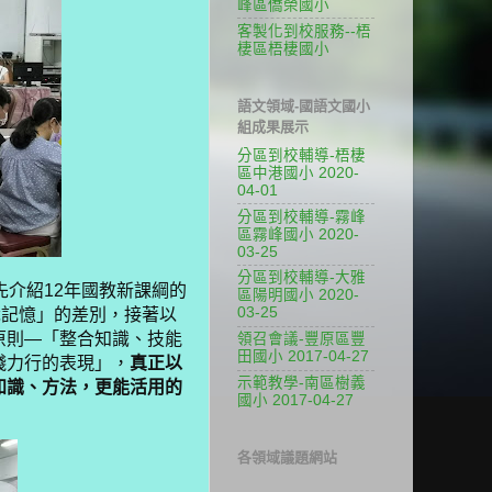
峰區僑榮國小
客製化到校服務--梧
棲區梧棲國小
語文領域-國語文國小
組成果展示
分區到校輔導-梧棲
區中港國小 2020-
04-01
分區到校輔導-霧峰
區霧峰國小 2020-
03-25
分區到校輔導-大雅
先介紹
12
年國教新課綱的
區陽明國小 2020-
03-25
識記憶
」
的差別，接著以
原則
—
「整合知識、技能
領召會議-豐原區豐
田國小 2017-04-27
踐力行的表現」，
真正以
示範教學-南區樹義
知識、方法，更能活用的
國小 2017-04-27
各領域議題網站