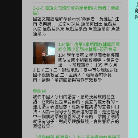
2-1-3 國語文閱讀理解命題示例(命題者：黃維
民)
國語文閱讀理解命題示例(命題者：黃維民) 江
南 漢樂府 江南可採蓮 蓮葉何田田 魚戲蓮
葉間 魚戲蓮葉東 魚戲蓮葉西 魚戲蓮葉南 魚戲
蓮葉北
104學年度第2學期國教輔導團國
語文國小組到校輔導~領召會議
104 學年度第 2 學期國教輔導團
國語文國小組到校輔導 ~ 領召會
議 一、辦理期間： 105 年 6 月
1 日 ( 三 ) 二、辦理地點：臺中市沙鹿區鹿峰
國小視聽教室 三、主講人：張晴雯輔導員
四、講題：童詩閱讀與寫作有效教學
聯綿詞
我們中國人所用的語言，屬於漢藏族的孤立
語。它的特色是單音節的、孤立的或分析的。
運用語言表達思想，應該掌握詞語的意義和用
法，因為一個句子所要表達的意義，是通過句
中一個個詞語的意義表現出來的。離開了詞語
就沒有句子，對詞語理解錯誤，會影響語言的
表達效果。
【戀戀樹義 璀璨童年】核心素養導向教學評量