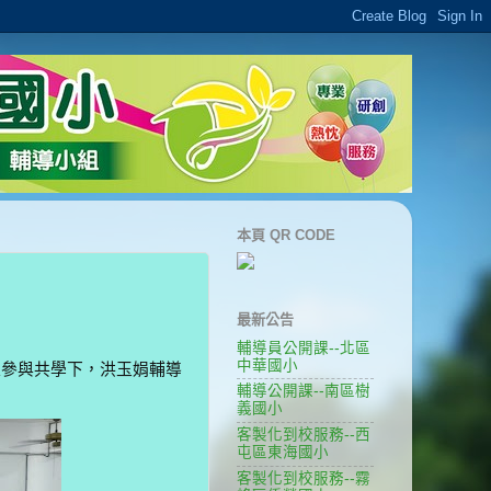
本頁 QR CODE
最新公告
輔導員公開課--北區
中華國小
參與共學下，洪玉娟輔導
輔導公開課--南區樹
義國小
客製化到校服務--西
屯區東海國小
客製化到校服務--霧