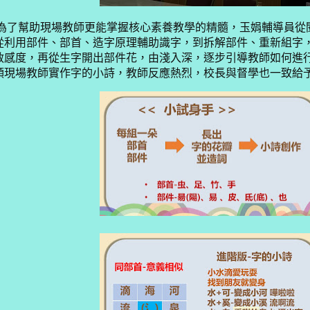
為了幫助現場教師更能掌握核心素養教學的精髓，玉娟輔導員從
從利用部件、部首、造字原理輔助識字，到拆解部件、重新組字
敏感度，再從生字開出部件花，由淺入深，逐步引導教師如何進
領現場教師實作字的小詩，教師反應熱烈，校長與督學也一致給