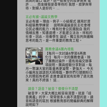
高高的窗口 或許，透一點長空的寂寥進來 或
許 …… 而金線菊是善等待的 我想，寂寥與等
待，對婦人是好的。 ...
言必有據~議論文教學
言必有據 ~ 理由、例子、小結模式 運用於資
料組裝教學練習 說明與議論是民主社會裡
公民必備的能力，唯有社會公民擺脫自 我的
情緒反應，知書達禮，才能建立法治、祥和的
社會。因此，培養學生 論述、獨立批判與邏輯
思考的能力，是一件重要的教育工程。
團務會議&團內增能
【每月一次討論&學習&再進
化!】 每月一次的團務會議，除
了團務討論外，還有局端交辦事
項說明、團員經驗分享對談，每
月一聚讓大家的能量再更凝聚、更強大。 今天
小編用友誼請到大師降臨，夥伴們引頸期盼已
久的簡鈺珣老師 走進會議室就有如帶了道光進
來！真的不誇張！ 這...
讀音？語音？破音？傻傻分不清楚
破音字，大家大概比較容易清楚，就是「歧
音異義」的字。 常常很多人搞不清楚的是，讀
音和語音的區別 根據教育部的簡編辭典的解釋
說明如下