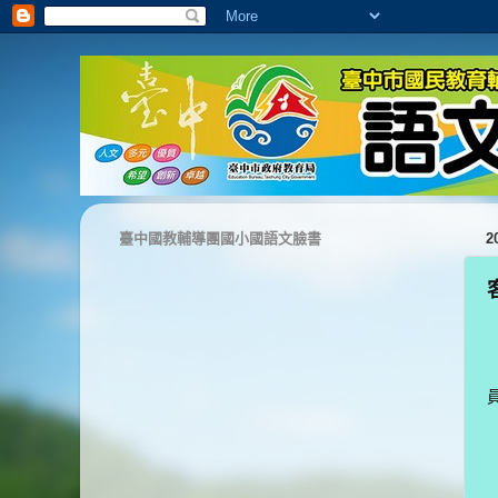
臺中國教輔導團國小國語文臉書
2