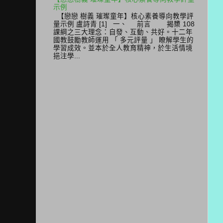
示例
【戀戀 樹義 璀璨童年】核心素養導向教學評
量示例 盧詩青 [1] 一、 前言 揭櫫 108
課綱之三大理念：自發、互動、共好。十二年
國教鼓勵教師運用 「 多元評量 」 瞭解學生的
學習成效。並本於全人教育精神，於生活情境
挹注學...