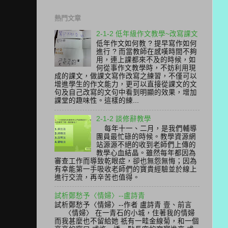
熱門文章
2-1-2 低年級作文教學~改寫課文
低年作文如何教 ? 提早寫作如何
進行 ? 而當教師在感嘆時間不夠
用，連上課都來不及的時候，如
何從事作文教學時，不妨利用現
成的課文，做課文寫作改寫之練習，不僅可以
增進學生的作文能力，更可以直接從課文的文
句及自己改寫的文句中看到明顯的效果，增加
課堂的趣味性。這樣的練...
2-1-2 談修辭教學
每年十一、二月，是我們輔導
團員最忙碌的時候。教學資源網
站源源不絕的收到老師們上傳的
教學心血結晶。雖然每年都因為
審查工作而導致乾眼症，卻也無怨無悔；因為
有幸能第一手吸收老師們的寶貴經驗並於線上
進行交流，再辛苦也值得。
試析鄭愁予〈情婦〉--盧詩青
試析鄭愁予〈情婦〉--作者 盧詩青 壹、前言
〈情婦〉 在一青石的小城，住著我的情婦
而我甚麼也不留給她 祇有一畦金線菊，和一個