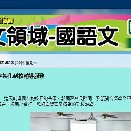
021年12月10日 星期五
客製化到校輔導服務
這天輔導團在鮑校長的帶領、郭國澄校長陪同，及張凱翕督學全程
員在上楓國小進行一場相當豐富又精采的到校輔導。