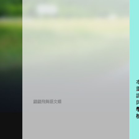
翩翩飛舞語文蝶