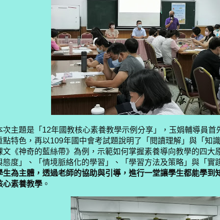
本次主題是
「
12
年國教核心素養教學示例分享
」，
玉娟輔導員首
重點特色，再以
109
年國中會考試題說明了
「
閱讀理解
」與「
知
課文
《神奇的藍絲帶》為例，示範如何掌握素養導向教學的四大
與態度」、「情境脈絡化的學習」、「學習方法及策略」與「實
學生為主體，透過老師的協助與引導，進行一堂讓學生都能
學到
核心素養教學
。