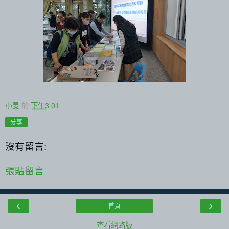
小旻
於
下午3:01
分享
沒有留言:
張貼留言
‹
›
首頁
查看網路版