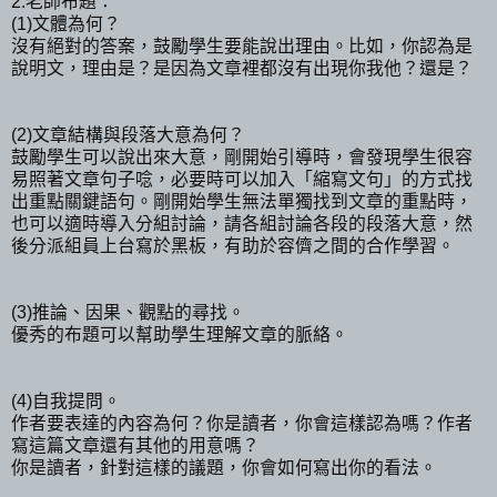
2.老師布題：
(1)文體為何？
沒有絕對的答案，鼓勵學生要能說出理由。比如，你認為是
說明文，理由是？是因為文章裡都沒有出現你我他？還是？
(2)文章結構與段落大意為何？
鼓勵學生可以說出來大意，剛開始引導時，會發現學生很容
易照著文章句子唸，必要時可以加入「縮寫文句」的方式找
出重點關鍵語句。剛開始學生無法單獨找到文章的重點時，
也可以適時導入分組討論，請各組討論各段的段落大意，然
後分派組員上台寫於黑板，有助於容儕之間的合作學習。
(3)推論、因果、觀點的尋找。
優秀的布題可以幫助學生理解文章的脈絡。
(4)自我提問。
作者要表達的內容為何？你是讀者，你會這樣認為嗎？作者
寫這篇文章還有其他的用意嗎？
你是讀者，針對這樣的議題，你會如何寫出你的看法。