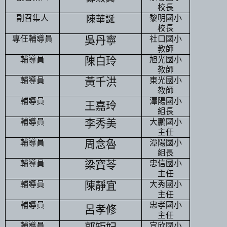
校長
副召集人
陳華誕
黎明國小
校長
專任輔導員
吳丹寧
社口國小
教師
輔導員
陳白玲
旭光國小
教師
輔導員
黃千洪
東光國小
教師
輔導員
潭陽國小
王嘉玲
組長
輔導員
李秀美
大鵬國小
主任
輔導員
周念魯
潭陽國小
組長
輔導員
梁寶苓
忠信國小
主任
輔導員
陳靜宜
大秀國小
主任
輔導員
忠孝國小
呂孝修
主任
輔導員
宜欣國小