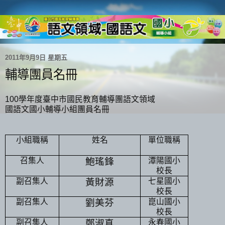
2011年9月9日 星期五
輔導團員名冊
100學年度臺中市國民教育輔導團語文領域
國語文國小輔導小組團員名冊
小組職稱
姓名
單位職稱
召集人
鮑瑤鋒
潭陽國小
校長
副召集人
黃財源
七星國小
校長
副召集人
劉美芬
崑山國小
校長
副召集人
鄭淑真
永春國小