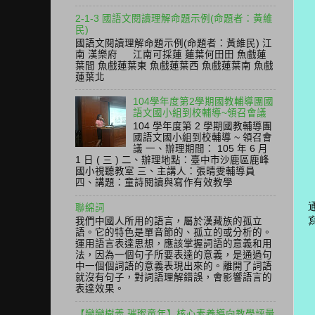
2-1-3 國語文閱讀理解命題示例(命題者：黃維
民)
國語文閱讀理解命題示例(命題者：黃維民) 江
南 漢樂府 江南可採蓮 蓮葉何田田 魚戲蓮
葉間 魚戲蓮葉東 魚戲蓮葉西 魚戲蓮葉南 魚戲
蓮葉北
104學年度第2學期國教輔導團國
語文國小組到校輔導~領召會議
104 學年度第 2 學期國教輔導團
國語文國小組到校輔導 ~ 領召會
議 一、辦理期間： 105 年 6 月
1 日 ( 三 ) 二、辦理地點：臺中市沙鹿區鹿峰
國小視聽教室 三、主講人：張晴雯輔導員
四、講題：童詩閱讀與寫作有效教學
聯綿詞
我們中國人所用的語言，屬於漢藏族的孤立
語。它的特色是單音節的、孤立的或分析的。
運用語言表達思想，應該掌握詞語的意義和用
法，因為一個句子所要表達的意義，是通過句
中一個個詞語的意義表現出來的。離開了詞語
就沒有句子，對詞語理解錯誤，會影響語言的
表達效果。
【戀戀樹義 璀璨童年】核心素養導向教學評量