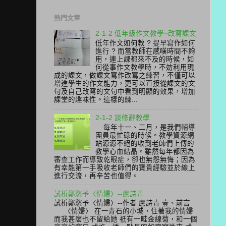
熱門文章
2-1-2 低年級作文教學~改寫課文
低年作文如何教 ? 提早寫作如何
進行 ? 而當教師在感嘆時間不夠
用，連上課都來不及的時候，如
何從事作文教學時，不妨利用現
成的課文，做課文寫作改寫之練習，不僅可以
增進學生的作文能力，更可以直接從課文的文
句及自己改寫的文句中看到明顯的效果，增加
課堂的趣味性。這樣的練...
2-1-2 談修辭教學
每年十一、二月，是我們輔導
團員最忙碌的時候。教學資源網
站源源不絕的收到老師們上傳的
教學心血結晶。雖然每年都因為
審查工作而導致乾眼症，卻也無怨無悔；因為
有幸能第一手吸收老師們的寶貴經驗並於線上
進行交流，再辛苦也值得。
試析鄭愁予〈情婦〉--盧詩青
試析鄭愁予〈情婦〉--作者 盧詩青 壹、前言
〈情婦〉 在一青石的小城，住著我的情婦
而我甚麼也不留給她 祇有一畦金線菊，和一個