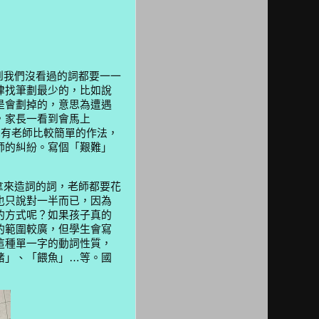
我們沒看過的詞都要一一
律找筆劃最少的，比如說
是會劃掉的，意思為遭遇
，家長一看到會馬上
也有老師比較簡單的作法，
師的糾紛。寫個「艱難」
來造詞的詞，老師都要花
也只說對一半而已，因為
的方式呢？如果孩子真的
的範圍較廣，但學生會寫
這種單一字的動詞性質，
豬」、「餵魚」…等。國