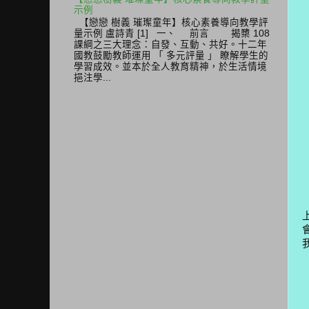
示例
【戀戀 樹義 璀璨童年】核心素養導向教學評
量示例 盧詩青 [1] 一、 前言 揭櫫 108
課綱之三大理念：自發、互動、共好。十二年
國教鼓勵教師運用 「 多元評量 」 瞭解學生的
學習成效。並本於全人教育精神，於生活情境
挹注學...