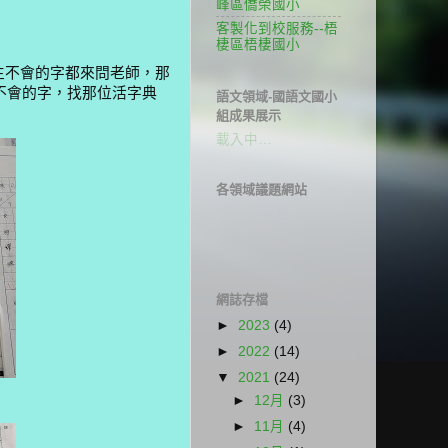
峰區僑榮國小
客製化到校服務--梧
棲區梧棲國小
不會的字都來問老師，那
不會的字，找那位活字典
語文領域-國語文國小
組成果展示
載入中…
各領域議題網站
網誌存檔
►
2023
(4)
►
2022
(14)
▼
2021
(24)
►
12月
(3)
►
11月
(4)