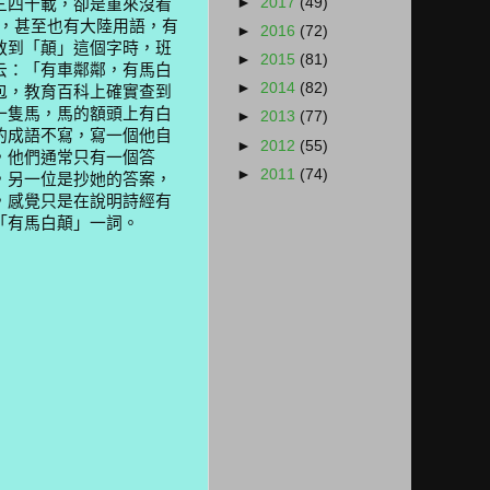
►
2017
(49)
三四十載，卻是重來沒看
，甚至也有大陸用語，有
►
2016
(72)
教到「顛」這個字時，班
►
2015
(81)
云：「有車鄰鄰，有馬白
►
2014
(82)
包，教育百科上確實查到
一隻馬，馬的額頭上有白
►
2013
(77)
的成語不寫，寫一個他自
►
2012
(55)
，他們通常只有一個答
►
2011
(74)
，另一位是抄她的答案，
，感覺只是在說明詩經有
「有馬白顛」一詞。