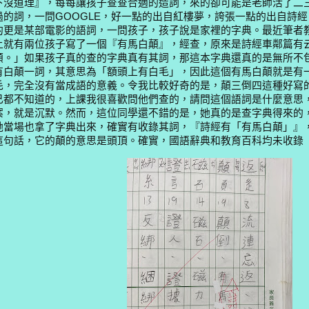
下沒道理』，每每讓孩子查查合適的造詞，來的卻可能是老師活了二
過的詞，一問
GOOGLE
，好一點的出自紅樓夢，誇張一點的出自詩經
的更是某部電影的語詞，一問孩子，孩子說是家裡的字典。最近筆者
上就有兩位孩子寫了一個『有馬白顛』，經查，原來是詩經車鄰篇有
顛。」如果孩子真的查的字典真有其詞，那這本字典還真的是無所不
有白顛一詞，其意思為「額頭上有白毛」，因此這個有馬白顛就是有
毛，完全沒有當成語的意義。令我比較好奇的是，顛三倒四這種好寫
己都不知道的，上課我很喜歡問他們查的，請問這個語詞是什麼意思
案，就是沉默。然而，這位同學還不錯的是，她真的是查字典得來的
她當場也拿了字典出來，確實有收錄其詞，『詩經有「有馬白顛」』
這句話，它的顛的意思是頭頂。確實，國語辭典和教育百科均未收錄