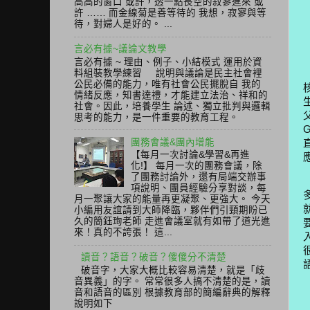
高高的窗口 或許，透一點長空的寂寥進來 或
許 …… 而金線菊是善等待的 我想，寂寥與等
待，對婦人是好的。 ...
言必有據~議論文教學
言必有據 ~ 理由、例子、小結模式 運用於資
料組裝教學練習 說明與議論是民主社會裡
公民必備的能力，唯有社會公民擺脫自 我的
情緒反應，知書達禮，才能建立法治、祥和的
社會。因此，培養學生 論述、獨立批判與邏輯
思考的能力，是一件重要的教育工程。
團務會議&團內增能
【每月一次討論&學習&再進
化!】 每月一次的團務會議，除
了團務討論外，還有局端交辦事
項說明、團員經驗分享對談，每
月一聚讓大家的能量再更凝聚、更強大。 今天
小編用友誼請到大師降臨，夥伴們引頸期盼已
久的簡鈺珣老師 走進會議室就有如帶了道光進
來！真的不誇張！ 這...
讀音？語音？破音？傻傻分不清楚
破音字，大家大概比較容易清楚，就是「歧
音異義」的字。 常常很多人搞不清楚的是，讀
音和語音的區別 根據教育部的簡編辭典的解釋
說明如下