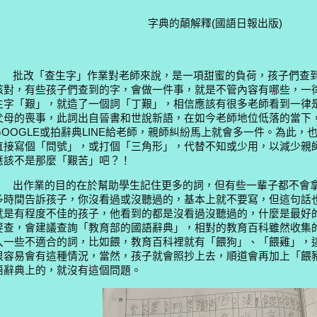
字典的顛解釋(國語日報出版)
批改「查生字」作業對老師來說，是一項甜蜜的負荷，孩子們查到
核對，有些孩子們查到的字，會做一件事，就是不管內容有哪些，一
生字「艱」，就造了一個詞「丁艱」，相信應該有很多老師看到一律
父母的喪事，此詞出自晉書和世說新語，在如今老師地位低落的當下
GOOGLE
或拍辭典
LINE
給老師，親師糾紛馬上就會多一件。為此，
直接寫個「問號」，或打個「三角形」，代替不知或少用，以減少親
應該不是那麼「艱苦」吧？！
出作業的目的在於幫助學生記住更多的詞，但有些一輩子都不會拿
多時間告訴孩子，你沒看過或沒聽過的，基本上就不要寫，但這句話
就是有程度不佳的孩子，他看到的都是沒看過沒聽過的，什麼是最好
要查，會建議查詢「教育部的國語辭典」，相對的教育百科雖然收集
入一些不適合的詞，比如餵，教育百科裡就有「餵狗」、「餵雞」，
很容易會有這種情況，當然，孩子就會照抄上去，順道會再加上「餵
語辭典上的，就沒有這個問題。