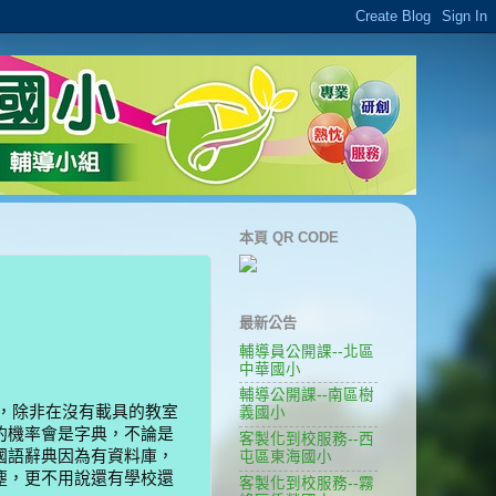
本頁 QR CODE
最新公告
輔導員公開課--北區
中華國小
輔導公開課--南區樹
，除非在沒有載具的教室
義國小
的機率會是字典，不論是
客製化到校服務--西
國語辭典因為有資料庫，
屯區東海國小
塵，更不用說還有學校還
客製化到校服務--霧