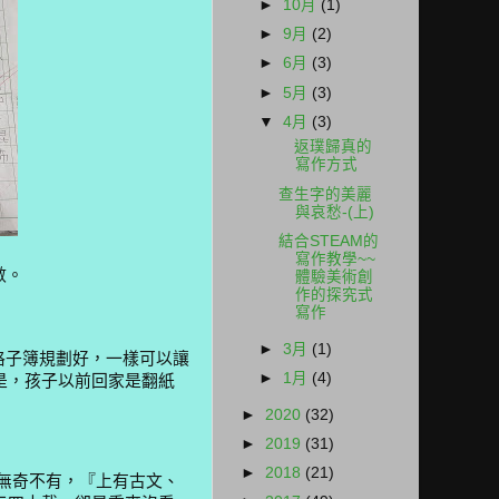
►
10月
(1)
►
9月
(2)
►
6月
(3)
►
5月
(3)
▼
4月
(3)
返璞歸真的
寫作方式
查生字的美麗
與哀愁-(上)
結合STEAM的
寫作教學~~
數。
體驗美術創
作的探究式
寫作
►
3月
(1)
子簿規劃好，一樣可以讓
►
1月
(4)
是，孩子以前回家是翻紙
►
2020
(32)
►
2019
(31)
►
2018
(21)
無奇不有，『上有古文、