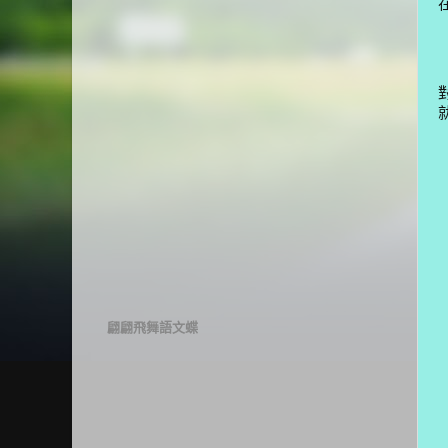
翩翩飛舞語文蝶