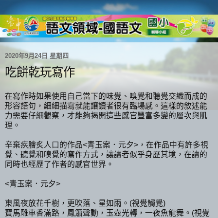
2020年9月24日 星期四
吃餅乾玩寫作
在寫作時如果使用自己當下的味覺、嗅覺和聽覺交織而成的
形容語句，細細描寫就能讓讀者很有臨場感。這樣的敘述能
力需要仔細觀察，才能夠揭開這些感官豐富多變的層次與肌
理。
辛棄疾膾炙人口的作品<青玉案．元夕>，在作品中有許多視
覺、聽覺和嗅覺的寫作方式，讓讀者似乎身歷其境，在讀的
同時也經歷了作者的感官世界。
<青玉案．元夕>
東風夜放花千樹，更吹落、星如雨。(視覺觸覺)
寶馬雕車香滿路，鳳簫聲動，玉壺光轉，一夜魚龍舞。(視覺