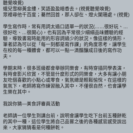
聽覺嗅覺)
蛾兒雪柳黃金縷，笑語盈盈暗香去。(視覺聽覺嗅覺)
眾裡尋他千百度；驀然回首，那人卻在、燈火闌珊處。(視覺)
學生寫作時，常有用詞太過口語單一的狀況(……很好玩、…
很好吃、…很開心)，也有因為平常很少細細品味體驗的經
驗，導致書寫時能用的形容詞過少的狀況。像這樣的情形，
筆者認為可以從「每一刻都是寫作課」的角度思考，讓學生
在校的每一種體會，都可以一點一滴醞釀成日後的寫作功
夫。
學期末時，很多班級都會舉辦同樂會，有時穿插同學表演，
有時會影片欣賞，不管是什麼形式的同樂會，大多有讓小朋
友吃個喜歡的小點心或零食，氣氛總是輕鬆愉悅。在這樣的
氣氛下，老師將寫作練習融入其中，不僅很自然，也會讓學
生樂在其中。
我說你猜—美食評審員活動
老師請一位學生到講台前，說明會讓學生吃下台前五種餅乾
的其中一種，這位學生將自己品嘗之後的各種感官感受說出
來，大家猜猜看是何種餅乾。