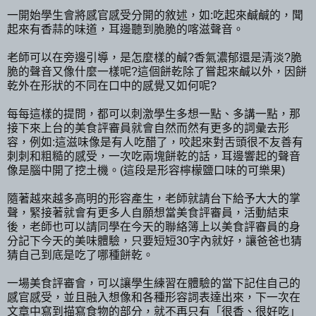
一開始學生會將感官感受分開的敘述，如:吃起來鹹鹹的，聞
起來有香蒜的味道，耳邊聽到脆脆的喀滋聲音。
老師可以在旁邊引導，是怎麼樣的鹹?香氣濃郁還是清淡?脆
脆的聲音又像什麼一樣呢?這個餅乾除了嘗起來鹹以外，因餅
乾外在形狀的不同在口中的感覺又如何呢?
每每這樣的提問，都可以刺激學生多想一點、多講一點，那
接下來上台的美食評審員就會自然而然有更多的詞彙去形
容，例如:這滋味像是有人吃醋了，咬起來對舌頭很不友善有
刺刺和粗糙的感受，一次吃兩塊餅乾的話，耳邊響起的聲音
像是腦中開了挖土機。(這段是形容檸檬鹽口味的可樂果)
隨著越來越多高明的形容產生，老師就請台下給予大大的掌
聲，緊接著就會有更多人自願想當美食評審員，活動結束
後，老師也可以請同學在今天的聯絡簿上以美食評審員的身
分記下今天的美味體驗，只要短短30字內就好，讓爸爸也猜
猜自己到底是吃了哪種餅乾。
一場美食評審會，可以讓學生練習在體驗的當下記住自己的
感官感受，並且融入想像和各種形容詞表達出來，下一次在
文章中寫到描寫食物的部分，就不再只有「很香、很好吃」