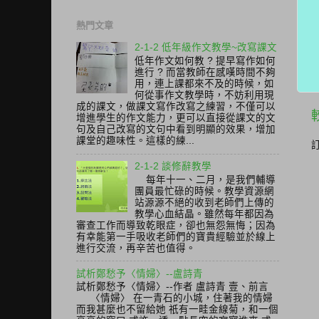
熱門文章
2-1-2 低年級作文教學~改寫課文
低年作文如何教 ? 提早寫作如何
進行 ? 而當教師在感嘆時間不夠
用，連上課都來不及的時候，如
何從事作文教學時，不妨利用現
成的課文，做課文寫作改寫之練習，不僅可以
增進學生的作文能力，更可以直接從課文的文
句及自己改寫的文句中看到明顯的效果，增加
課堂的趣味性。這樣的練...
2-1-2 談修辭教學
每年十一、二月，是我們輔導
團員最忙碌的時候。教學資源網
站源源不絕的收到老師們上傳的
教學心血結晶。雖然每年都因為
審查工作而導致乾眼症，卻也無怨無悔；因為
有幸能第一手吸收老師們的寶貴經驗並於線上
進行交流，再辛苦也值得。
試析鄭愁予〈情婦〉--盧詩青
試析鄭愁予〈情婦〉--作者 盧詩青 壹、前言
〈情婦〉 在一青石的小城，住著我的情婦
而我甚麼也不留給她 祇有一畦金線菊，和一個