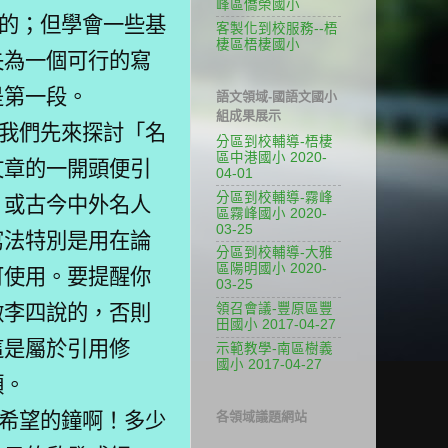
峰區僑榮國小
的；但學會一些基
客製化到校服務--梧
棲區梧棲國小
失為一個可行的寫
是第一段。
語文領域-國語文國小
組成果展示
我們先來探討「名
分區到校輔導-梧棲
區中港國小 2020-
文章的一開頭便引
04-01
分區到校輔導-霧峰
、或古今中外名人
區霧峰國小 2020-
03-25
寫法特別是用在論
分區到校輔導-大雅
區陽明國小 2020-
可使用。要提醒你
03-25
做李四說的，否則
領召會議-豐原區豐
田國小 2017-04-27
這是屬於引用修
示範教學-南區樹義
國小 2017-04-27
頭。
希望的鐘啊！多少
各領域議題網站