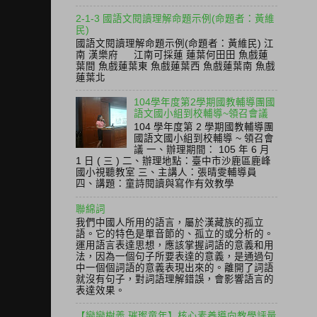
2-1-3 國語文閱讀理解命題示例(命題者：黃維
民)
國語文閱讀理解命題示例(命題者：黃維民) 江
南 漢樂府 江南可採蓮 蓮葉何田田 魚戲蓮
葉間 魚戲蓮葉東 魚戲蓮葉西 魚戲蓮葉南 魚戲
蓮葉北
104學年度第2學期國教輔導團國
語文國小組到校輔導~領召會議
104 學年度第 2 學期國教輔導團
國語文國小組到校輔導 ~ 領召會
議 一、辦理期間： 105 年 6 月
1 日 ( 三 ) 二、辦理地點：臺中市沙鹿區鹿峰
國小視聽教室 三、主講人：張晴雯輔導員
四、講題：童詩閱讀與寫作有效教學
聯綿詞
我們中國人所用的語言，屬於漢藏族的孤立
語。它的特色是單音節的、孤立的或分析的。
運用語言表達思想，應該掌握詞語的意義和用
法，因為一個句子所要表達的意義，是通過句
中一個個詞語的意義表現出來的。離開了詞語
就沒有句子，對詞語理解錯誤，會影響語言的
表達效果。
【戀戀樹義 璀璨童年】核心素養導向教學評量