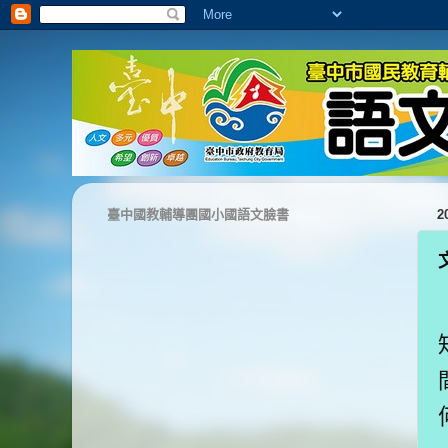
臺中國教輔導團國小國語文臉書
2