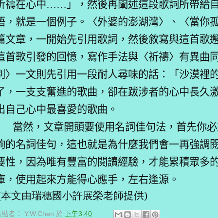
祈禱在心中……」，然後再闡述這段歌詞所帶給
悟，就是一個例子。〈外婆的澎湖灣〉、〈當你
篇文章，一開始先引用歌詞，然後敘寫與這首歌
這首歌引發的回憶，寫作手法與〈祈禱〉有異曲
別〉一文則先引用一段耐人尋味的話：「沙漠裡
了，一支支奮進的歌曲，卻在跋涉者的心中長久
出自己心中最喜愛的歌曲。
當然，文章開頭要使用名詞佳句法，首先你必
夠的名詞佳句，這也就是為什麼我們會一再強調
要性，因為唯有豐富的閱讀經驗，才能累積眾多
庫，使用起來方能得心應手，左右逢源。
(本文由瑞穗國小許展榮老師提供)
張貼者：
Y.W.Chen
於
下午3:40