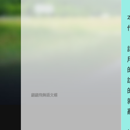
翩翩飛舞語文蝶