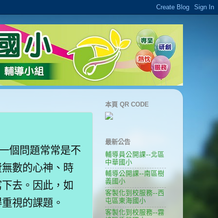
本頁 QR CODE
最新公告
一個問題常常是不
輔導員公開課--北區
中華國小
費無數的心神、時
輔導公開課--南區樹
義國小
寫下去。因此，如
客製化到校服務--西
得重視的課題。
屯區東海國小
客製化到校服務--霧