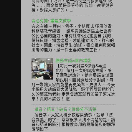
高高的窗口 或許，透一點長空的寂寥進來 或
許 …… 而金線菊是善等待的 我想，寂寥與等
待，對婦人是好的。 ...
言必有據~議論文教學
言必有據 ~ 理由、例子、小結模式 運用於資
料組裝教學練習 說明與議論是民主社會裡
公民必備的能力，唯有社會公民擺脫自 我的
情緒反應，知書達禮，才能建立法治、祥和的
社會。因此，培養學生 論述、獨立批判與邏輯
思考的能力，是一件重要的教育工程。
團務會議&團內增能
【每月一次討論&學習&再進
化!】 每月一次的團務會議，除
了團務討論外，還有局端交辦事
項說明、團員經驗分享對談，每
月一聚讓大家的能量再更凝聚、更強大。 今天
小編用友誼請到大師降臨，夥伴們引頸期盼已
久的簡鈺珣老師 走進會議室就有如帶了道光進
來！真的不誇張！ 這...
讀音？語音？破音？傻傻分不清楚
破音字，大家大概比較容易清楚，就是「歧
音異義」的字。 常常很多人搞不清楚的是，讀
音和語音的區別 根據教育部的簡編辭典的解釋
說明如下