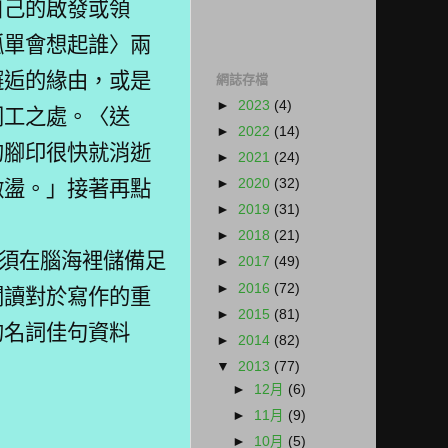
自己的啟發或領
孤單會想起誰〉兩
邂逅的緣由，或是
網誌存檔
►
2023
(4)
同工之處。〈送
►
2022
(14)
的腳印很快就消逝
►
2021
(24)
►
2020
(32)
激盪。」接著再點
►
2019
(31)
►
2018
(21)
須在腦海裡儲備足
►
2017
(49)
►
2016
(72)
閱讀對於寫作的重
►
2015
(81)
的名詞佳句資料
►
2014
(82)
▼
2013
(77)
►
12月
(6)
►
11月
(9)
►
10月
(5)