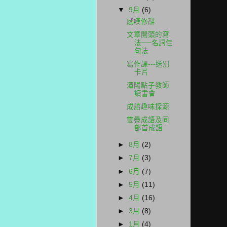
▼
9月
(6)
感嘆修辭
文章開頭的寫
法──名詞佳
句法
寫作課---送別
卡片
潭陽點子教師
讀書會
成語趣味探源
雙疊成語及同
部首成語
►
8月
(2)
►
7月
(3)
►
6月
(7)
►
5月
(11)
►
4月
(16)
►
3月
(8)
►
1月
(4)