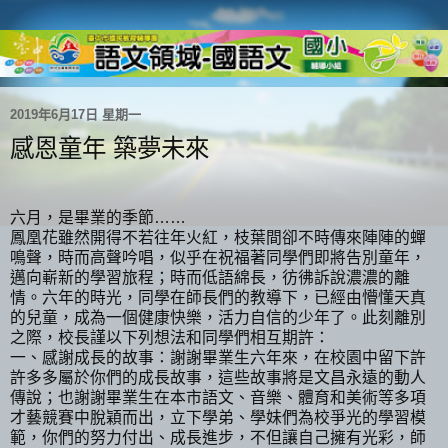
2019年6月17日 星期一
感恩童年 築夢未來
六月，是畢業的季節
……
鳳凰花雖然開得不若往年火紅，枝葉間卻不時傳來陣陣的蟬
鳴聲，時而高聲吟唱，似乎在祝福著同學們即將告別童年，
邁向嶄新的學習旅程；時而低語綿長，彷彿訴說濃濃的離
情。六年的時光，同學在師長們的教導下，已經由懵懂天真
的兒童，成為一個健康快樂，活力自信的少年了。此刻離別
之際，校長謹以下列想法和同學們相互期許：
一、感謝成長的故事：謝謝畢業生六年來，在校園中留下許
許多多屬於你們的成長故事，這些故事將是文昌永遠的動人
傳說；也謝謝畢業生在本市語文、音樂、體育和美術等多項
才藝競賽中脫穎而出，立下學弟、學妹們為校爭光的學習模
範，
你們的努力付出、成長進步，不但讓自己擁有光彩，師