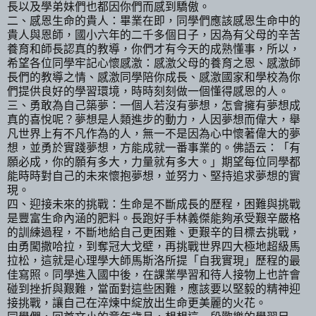
長以及學弟妹們也都因你們而感到驕傲。
二、感恩生命的貴人：畢業在即，同學們應該感恩生命中的
貴人與恩師，國小六年的二千多個日子，因為有父母的辛苦
養育和師長認真的教導，你們才有今天的成熟懂事，所以，
希望各位同學牢記心懷感激：感激父母的養育之恩、感激師
長們的教導之情、感激同學陪你成長、感激國家和學校為你
們提供良好的學習環境，時時刻刻做一個懂得感恩的人。
三、勇敢為自己築夢：一個人若沒有夢想，怎會擁有夢想成
真的喜悅呢？夢想是人類進步的動力，人因夢想而偉大，舉
凡世界上有不凡作為的人，無一不是因為心中懷著偉大的夢
想，並勇於實踐夢想，方能成就一番事業的。佛語云：「有
願必成，你的願有多大，力量就有多大。」期望每位同學都
能時時對自己的未來懷抱夢想，並努力、堅持追求夢想的實
現。
四、迎接未來的挑戰：生命是不斷成長的歷程，困難與挑戰
是豐富生命內涵的肥料。長跑好手林義傑能夠承受艱辛嚴格
的訓練過程，不斷地給自己更困難、更艱辛的目標去挑戰，
由勇闖撒哈拉，到奪冠大戈壁，再挑戰
世界四大極地超級馬
拉松，這就是
心理學大師馬斯洛所提「自我實現」歷程的最
佳寫照。同學進入國中後，在課業學習和待人接物上也許會
碰到挫折與艱難，當面對這些困難，應該要以堅毅的精神迎
接挑戰，讓自己在
淬煉
中綻放出生命更美麗的火花。